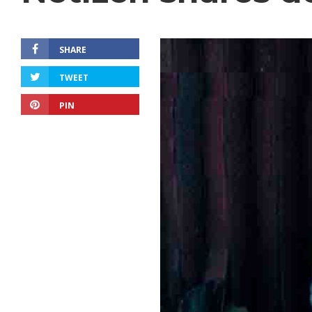
SHARE
TWEET
PIN