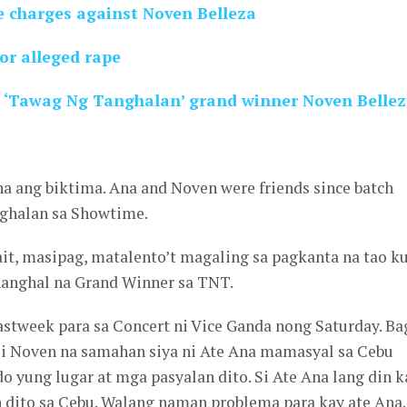
pe charges against Noven Belleza
or alleged rape
s ‘Tawag Ng Tanghalan’ grand winner Noven Belle
na ang biktima. Ana and Noven were friends since batch
nghalan sa Showtime.
ait, masipag, matalento’t magaling sa pagkanta na tao k
nanghal na Grand Winner sa TNT.
astweek para sa Concert ni Vice Ganda nong Saturday. Ba
si Noven na samahan siya ni Ate Ana mamasyal sa Cebu
o yung lugar at mga pasyalan dito. Si Ate Ana lang din k
n dito sa Cebu. Walang naman problema para kay ate Ana.