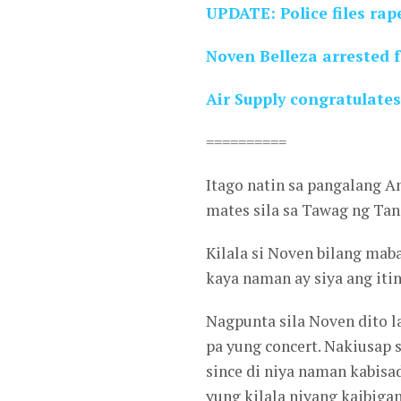
UPDATE: Police files ra
Noven Belleza arrested f
Air Supply congratulate
==========
Itago natin sa pangalang A
mates sila sa Tawag ng Ta
Kilala si Noven bilang mab
kaya naman ay siya ang iti
Nagpunta sila Noven dito l
pa yung concert. Nakiusap 
since di niya naman kabisad
yung kilala niyang kaibiga