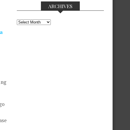
ARCHIVES
Archives
za
ung
go
ase