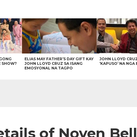
AGONG
ELIAS MAY FATHER’S DAY GIFT KAY
JOHN LLOYD CRU
E SHOW?
JOHN LLOYD CRUZ SA ISANG
‘KAPUSO’ NA NGA 
EMOSYONAL NA TAGPO
tails of Noven Bel