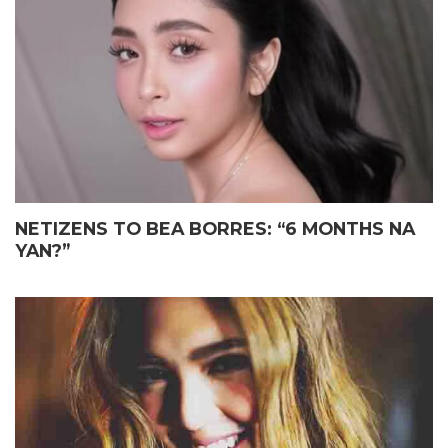
ELIAS MAY FATHER’S DAY
JOHN LLOYD CRUZ
GIFT KAY JOHN LLOYD CRUZ
MAGIGING ‘KAPUSO’ NA NGA
SA ISANG EMOSYONAL NA
BA?
TAGPO
NETIZENS TO BEA BORRES: “6 MONTHS NA
YAN?”