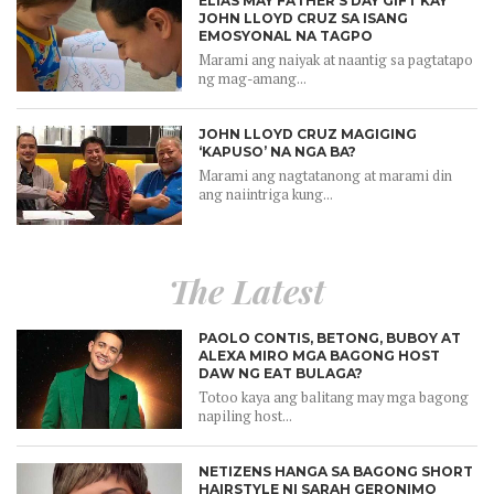
ELIAS MAY FATHER’S DAY GIFT KAY
JOHN LLOYD CRUZ SA ISANG
EMOSYONAL NA TAGPO
Marami ang naiyak at naantig sa pagtatapo
ng mag-amang...
JOHN LLOYD CRUZ MAGIGING
‘KAPUSO’ NA NGA BA?
Marami ang nagtatanong at marami din
ang naiintriga kung...
The Latest
PAOLO CONTIS, BETONG, BUBOY AT
ALEXA MIRO MGA BAGONG HOST
DAW NG EAT BULAGA?
Totoo kaya ang balitang may mga bagong
napiling host...
NETIZENS HANGA SA BAGONG SHORT
HAIRSTYLE NI SARAH GERONIMO