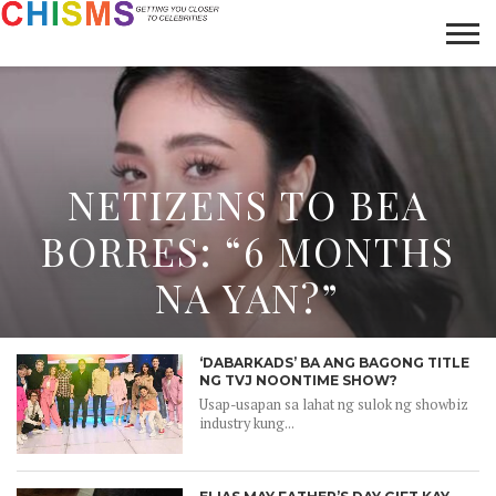
HOME
NEWS
LIFESTYLE
GALLERY
ARTICLES
VIDEO
ABOUT
NETIZENS TO BEA
BORRES: “6 MONTHS
NA YAN?”
‘DABARKADS’ BA ANG BAGONG TITLE
NG TVJ NOONTIME SHOW?
Usap-usapan sa lahat ng sulok ng showbiz
industry kung...