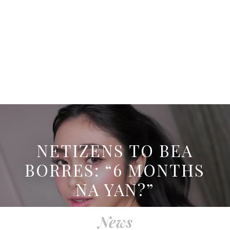
NETIZENS TO BEA
BORRES: “6 MONTHS
NA YAN?”
News