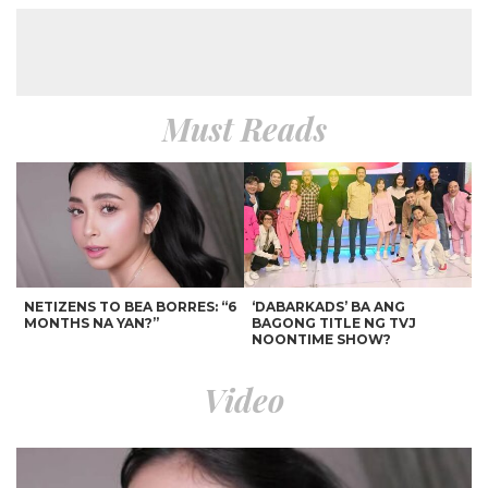
Must Reads
NETIZENS TO BEA BORRES: “6
‘DABARKADS’ BA ANG
MONTHS NA YAN?”
BAGONG TITLE NG TVJ
NOONTIME SHOW?
Video