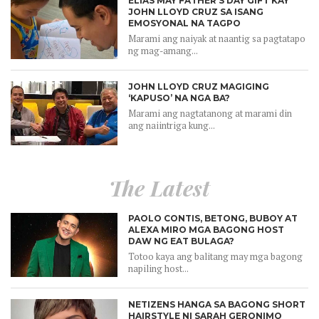
ELIAS MAY FATHER’S DAY GIFT KAY
JOHN LLOYD CRUZ SA ISANG
EMOSYONAL NA TAGPO
Marami ang naiyak at naantig sa pagtatapo
ng mag-amang...
JOHN LLOYD CRUZ MAGIGING
‘KAPUSO’ NA NGA BA?
Marami ang nagtatanong at marami din
ang naiintriga kung...
The Latest
PAOLO CONTIS, BETONG, BUBOY AT
ALEXA MIRO MGA BAGONG HOST
DAW NG EAT BULAGA?
Totoo kaya ang balitang may mga bagong
napiling host...
NETIZENS HANGA SA BAGONG SHORT
HAIRSTYLE NI SARAH GERONIMO