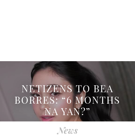
NETIZENS TO BEA
BORRES: “6 MONTHS
NA YAN?”
News