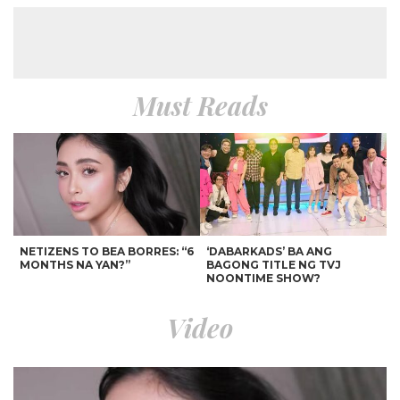
Must Reads
NETIZENS TO BEA BORRES: “6
‘DABARKADS’ BA ANG
MONTHS NA YAN?”
BAGONG TITLE NG TVJ
NOONTIME SHOW?
Video