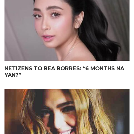
ELIAS MAY FATHER’S DAY
JOHN LLOYD CRUZ
GIFT KAY JOHN LLOYD CRUZ
MAGIGING ‘KAPUSO’ NA NGA
SA ISANG EMOSYONAL NA
BA?
TAGPO
NETIZENS TO BEA BORRES: “6 MONTHS NA
YAN?”