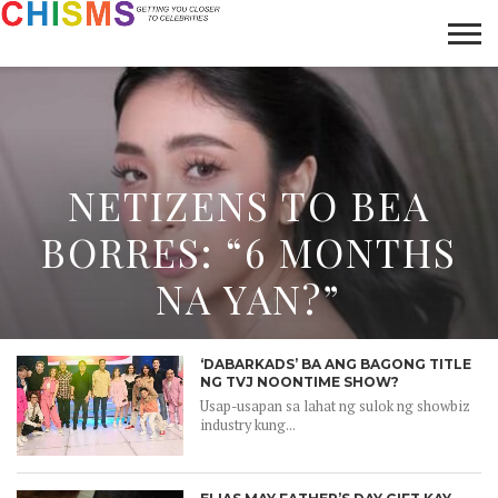
HOME
NEWS
LIFESTYLE
GALLERY
ARTICLES
VIDEO
ABOUT
NETIZENS TO BEA
BORRES: “6 MONTHS
NA YAN?”
‘DABARKADS’ BA ANG BAGONG TITLE
NG TVJ NOONTIME SHOW?
Usap-usapan sa lahat ng sulok ng showbiz
industry kung...