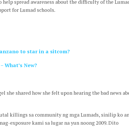
o help spread awareness about the difficulty of the Luma
port for Lumad schools.
anzano to star in a sitcom?
 – What’s New?
gel she shared how she felt upon hearing the bad news ab
utal killings sa community ng mga Lumads, sinilip ko a
nag-exposure kami sa lugar na yun noong 2009. Dito