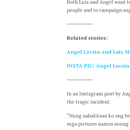
Both Luis and Angel want t
people and to campaign sup
==========
Related stories:
Angel Locsin and Luis M
INSTA PIC: Angel Locsin
==========
In an Instagram post by An
the tragic incident.
“Nung nabalitaan ko ang br
mga pictures namin noong 