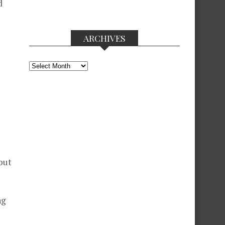
d
ARCHIVES
Archives
out
ng