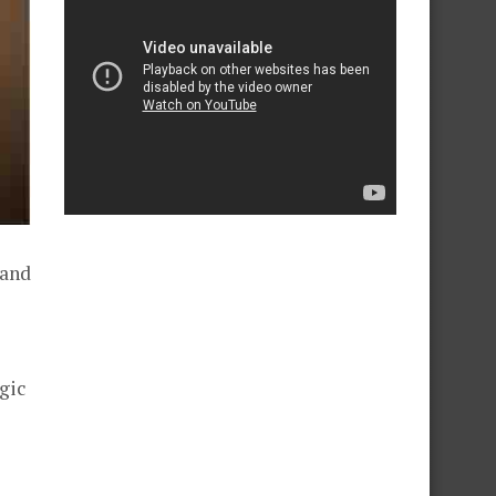
 and
gic