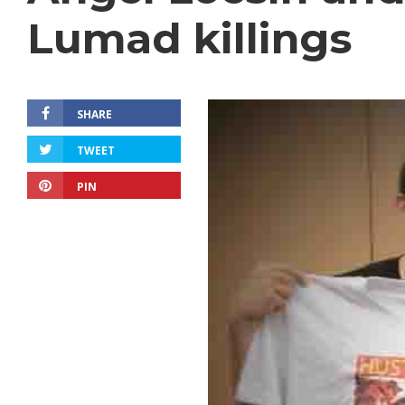
Lumad killings
SHARE
TWEET
PIN