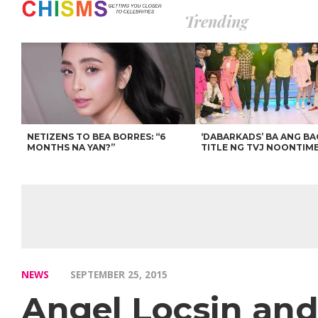
Trending
NETIZENS TO BEA BORRES: “6
‘DABARKADS’ BA ANG B
MONTHS NA YAN?”
TITLE NG TVJ NOONTIM
NEWS
SEPTEMBER 25, 2015
Angel Locsin and