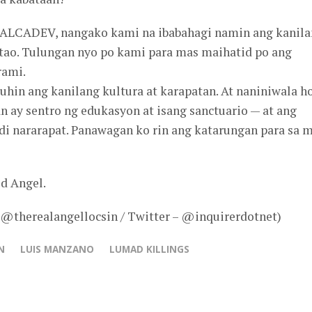
 ALCADEV, nangako kami na ibabahagi namin ang kanil
tao. Tulungan nyo po kami para mas maihatid po ang
rami.
uhin ang kanilang kultura at karapatan. At naniniwala h
n ay sentro ng edukasyon at isang sanctuario — at ang
ndi nararapat. Panawagan ko rin ang katarungan para sa 
d Angel.
 @therealangellocsin / Twitter – @inquirerdotnet)
N
LUIS MANZANO
LUMAD KILLINGS