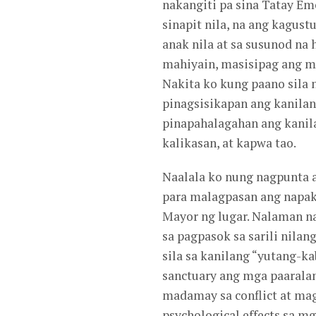
nakangiti pa sina Tatay Em
sinapit nila, na ang kagus
anak nila at sa susunod na
mahiyain, masisipag ang mg
Nakita ko kung paano sila 
pinagsisikapan ang kanila
pinapahalagahan ang kanila
kalikasan, at kapwa tao.
Naalala ko nung nagpunta 
para malagpasan ang napak
Mayor ng lugar. Nalaman na
sa pagpasok sa sarili nila
sila sa kanilang “yutang-k
sanctuary ang mga paaralan
madamay sa conflict at ma
psychological effects sa m