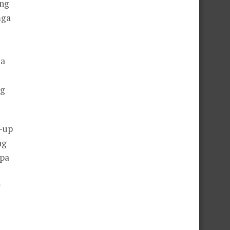
ang
mga
la
ng
-up
ng
 pa
g