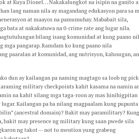
ok at Kuya Dionel… Nakakalungkot na isipin na ganito 
tuhan lang naman nila ay magandang edukasyon para sa 
 henerasyon at maayos na pamumuhay. Mababait sila,
a bata at nakakatuwa na 0-crime rate ang lugar nila.
nagtutulungan bilang isang komunidad at kung paano ni
ng mga pangarap. Ramdam ko kung paano nila
ng paaralan at komunidad, ang nutrisyon, kalusugan, a
ako dun ay kailangan pa naming magtago sa loob ng pick
araming military checkpoints kahit kasama na namin a
min na kahit silang mga taga-roon ay mas hinihigpitan
ng lugar. Kailangan pa ba nilang magpaalam kung pupunta
abilin” (ancestral domain)? Bakit may paramilitary? Kun
, bakit may presence ng military kung saan pwede sila
gkaron ng takot — not to mention yung grabeng
ga kabataan?