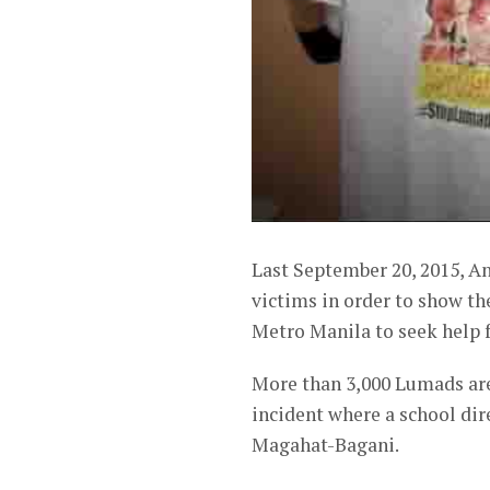
Last September 20, 2015, A
victims in order to show th
Metro Manila to seek help 
More than 3,000 Lumads are 
incident where a school dir
Magahat-Bagani.