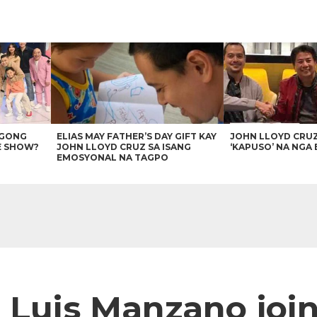
AGONG
ELIAS MAY FATHER’S DAY GIFT KAY
JOHN LLOYD CRU
E SHOW?
JOHN LLOYD CRUZ SA ISANG
‘KAPUSO’ NA NGA 
EMOSYONAL NA TAGPO
 Luis Manzano join 