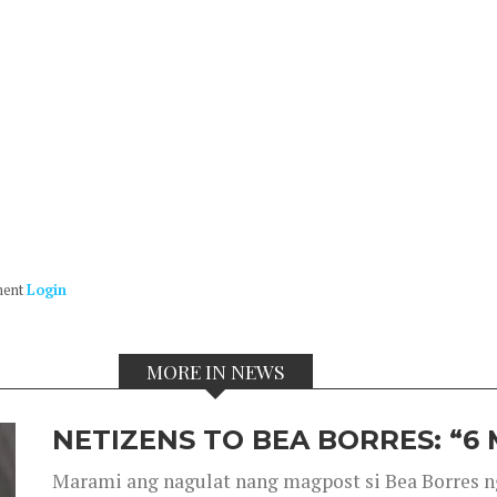
ment
Login
MORE IN NEWS
NETIZENS TO BEA BORRES: “6
Marami ang nagulat nang magpost si Bea Borres n