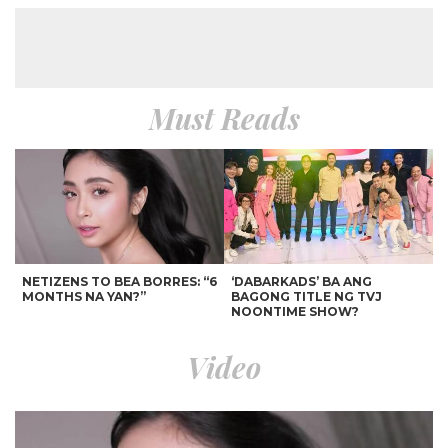
Must Reads
NETIZENS TO BEA BORRES: “6
‘DABARKADS’ BA ANG
MONTHS NA YAN?”
BAGONG TITLE NG TVJ
NOONTIME SHOW?
Video