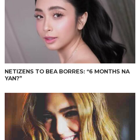
ELIAS MAY FATHER’S DAY
JOHN LLOYD CRUZ
GIFT KAY JOHN LLOYD CRUZ
MAGIGING ‘KAPUSO’ NA NGA
SA ISANG EMOSYONAL NA
BA?
TAGPO
NETIZENS TO BEA BORRES: “6 MONTHS NA
YAN?”