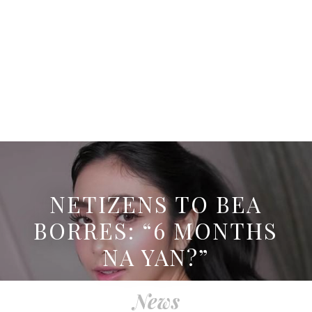
NETIZENS TO BEA
BORRES: “6 MONTHS
NA YAN?”
News