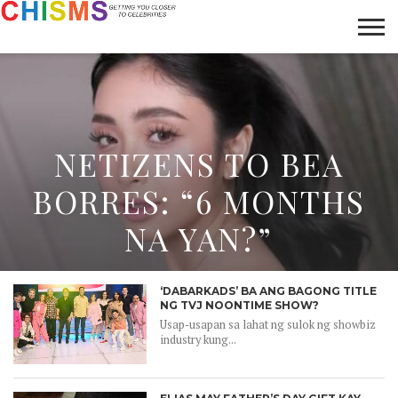
HOME
NEWS
LIFESTYLE
GALLERY
ARTICLES
VIDEO
ABOUT
NETIZENS TO BEA
BORRES: “6 MONTHS
NA YAN?”
‘DABARKADS’ BA ANG BAGONG TITLE
NG TVJ NOONTIME SHOW?
Usap-usapan sa lahat ng sulok ng showbiz
industry kung...