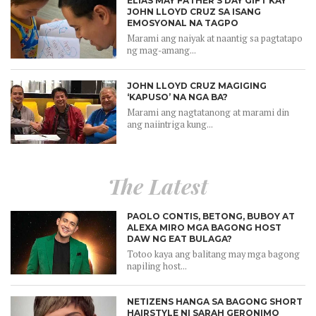
ELIAS MAY FATHER’S DAY GIFT KAY
JOHN LLOYD CRUZ SA ISANG
EMOSYONAL NA TAGPO
Marami ang naiyak at naantig sa pagtatapo
ng mag-amang...
JOHN LLOYD CRUZ MAGIGING
‘KAPUSO’ NA NGA BA?
Marami ang nagtatanong at marami din
ang naiintriga kung...
The Latest
PAOLO CONTIS, BETONG, BUBOY AT
ALEXA MIRO MGA BAGONG HOST
DAW NG EAT BULAGA?
Totoo kaya ang balitang may mga bagong
napiling host...
NETIZENS HANGA SA BAGONG SHORT
HAIRSTYLE NI SARAH GERONIMO