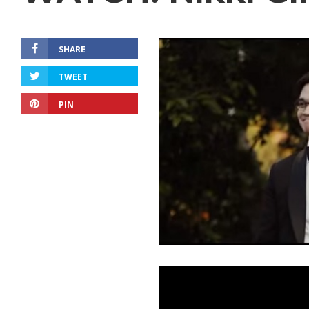
SHARE
TWEET
PIN