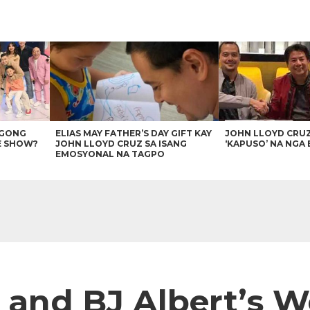
AGONG
ELIAS MAY FATHER’S DAY GIFT KAY
JOHN LLOYD CRU
E SHOW?
JOHN LLOYD CRUZ SA ISANG
‘KAPUSO’ NA NGA 
EMOSYONAL NA TAGPO
 and BJ Albert’s 