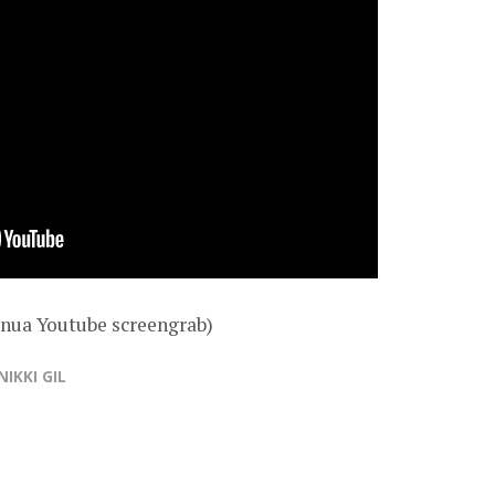
anua Youtube screengrab)
NIKKI GIL