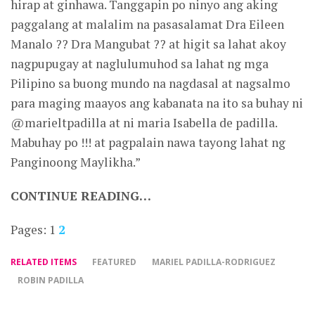
hirap at ginhawa. Tanggapin po ninyo ang aking
paggalang at malalim na pasasalamat Dra Eileen
Manalo ?? Dra Mangubat ?? at higit sa lahat akoy
nagpupugay at naglulumuhod sa lahat ng mga
Pilipino sa buong mundo na nagdasal at nagsalmo
para maging maayos ang kabanata na ito sa buhay ni
@marieltpadilla at ni maria Isabella de padilla.
Mabuhay po !!! at pagpalain nawa tayong lahat ng
Panginoong Maylikha.”
CONTINUE READING…
Pages:
1
2
RELATED ITEMS
FEATURED
MARIEL PADILLA-RODRIGUEZ
ROBIN PADILLA