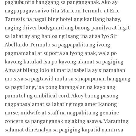
pagbubuntis hanggang sa panganganak. Ako ay
nagpupugay sa iyo tita Maricon Termulo at Eric
Tamesis na nagsilbing hotel ang kanilang bahay,
naging driver bodyguard ang buong pamilya at higit
sa lahat ay ang haplos ng isang ina at sa Iyo Sir
Abellardo Termulo sa pagpapakita ng iyong
pagmamahal at suporta sa iyong anak, wala po
kayong katulad isa po kayong alamat sa pagiging
Ama at bilang lolo ni maria isabella ay sinamahan
mo siya sa pagtawid mula sa sinapupunan hanggang
sa pagsilang, isa pong karangalan na kayo ang
pumutol ng umbilical cord. Akoy buong pusong
nagpapasalamat sa lahat ng mga amerikanong
nurse, midwife at staff na nagpakita ng genuine
concern sa panganganak ng aking asawa. Maraming
salamat din Analyn sa pagiging kapatid namin sa