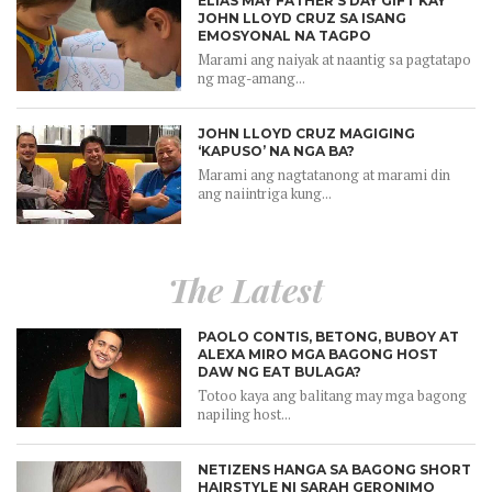
ELIAS MAY FATHER’S DAY GIFT KAY
JOHN LLOYD CRUZ SA ISANG
EMOSYONAL NA TAGPO
Marami ang naiyak at naantig sa pagtatapo
ng mag-amang...
JOHN LLOYD CRUZ MAGIGING
‘KAPUSO’ NA NGA BA?
Marami ang nagtatanong at marami din
ang naiintriga kung...
The Latest
PAOLO CONTIS, BETONG, BUBOY AT
ALEXA MIRO MGA BAGONG HOST
DAW NG EAT BULAGA?
Totoo kaya ang balitang may mga bagong
napiling host...
NETIZENS HANGA SA BAGONG SHORT
HAIRSTYLE NI SARAH GERONIMO