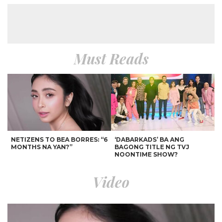
Must Reads
NETIZENS TO BEA BORRES: “6
‘DABARKADS’ BA ANG
MONTHS NA YAN?”
BAGONG TITLE NG TVJ
NOONTIME SHOW?
Video