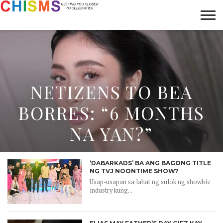
HOME
NEWS
LIFESTYLE
GALLERY
ARTICLES
VIDEO
ABOUT
NETIZENS TO BEA
BORRES: “6 MONTHS
NA YAN?”
‘DABARKADS’ BA ANG BAGONG TITLE
NG TVJ NOONTIME SHOW?
Usap-usapan sa lahat ng sulok ng showbiz
industry kung...