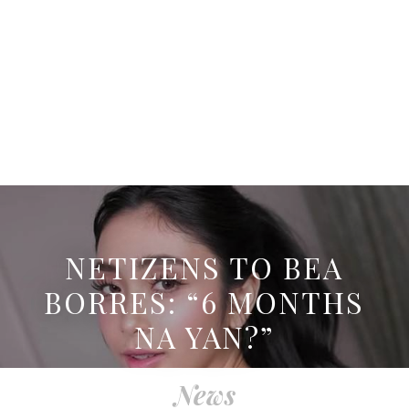
NETIZENS TO BEA
BORRES: “6 MONTHS
NA YAN?”
News