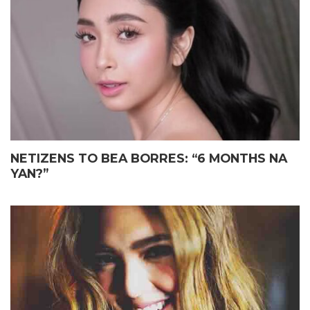
ELIAS MAY FATHER’S DAY
JOHN LLOYD CRUZ
GIFT KAY JOHN LLOYD CRUZ
MAGIGING ‘KAPUSO’ NA NGA
SA ISANG EMOSYONAL NA
BA?
TAGPO
NETIZENS TO BEA BORRES: “6 MONTHS NA
YAN?”