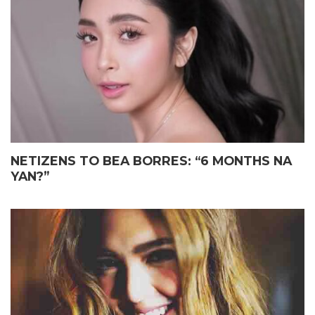
ELIAS MAY FATHER’S DAY
JOHN LLOYD CRUZ
GIFT KAY JOHN LLOYD CRUZ
MAGIGING ‘KAPUSO’ NA NGA
SA ISANG EMOSYONAL NA
BA?
TAGPO
NETIZENS TO BEA BORRES: “6 MONTHS NA
YAN?”