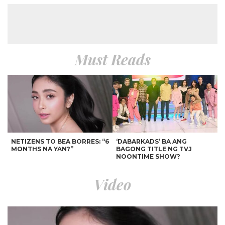
Must Reads
NETIZENS TO BEA BORRES: “6
‘DABARKADS’ BA ANG
MONTHS NA YAN?”
BAGONG TITLE NG TVJ
NOONTIME SHOW?
Video