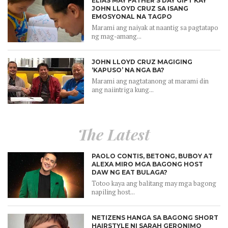
ELIAS MAY FATHER’S DAY GIFT KAY
JOHN LLOYD CRUZ SA ISANG
EMOSYONAL NA TAGPO
Marami ang naiyak at naantig sa pagtatapo
ng mag-amang...
JOHN LLOYD CRUZ MAGIGING
‘KAPUSO’ NA NGA BA?
Marami ang nagtatanong at marami din
ang naiintriga kung...
The Latest
PAOLO CONTIS, BETONG, BUBOY AT
ALEXA MIRO MGA BAGONG HOST
DAW NG EAT BULAGA?
Totoo kaya ang balitang may mga bagong
napiling host...
NETIZENS HANGA SA BAGONG SHORT
HAIRSTYLE NI SARAH GERONIMO