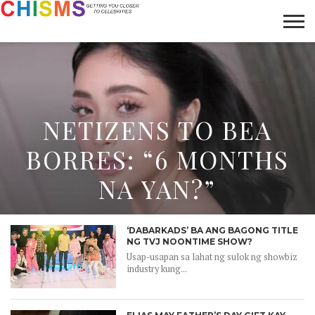
HOME
NEWS
LIFESTYLE
GALLERY
ARTICLES
VIDEO
ABOUT
NETIZENS TO BEA
BORRES: “6 MONTHS
NA YAN?”
‘DABARKADS’ BA ANG BAGONG TITLE
NG TVJ NOONTIME SHOW?
Usap-usapan sa lahat ng sulok ng showbiz
industry kung...