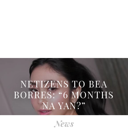
NETIZENS TO BEA
BORRES: “6 MONTHS
NA YAN?”
News