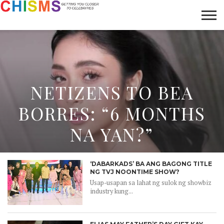
HOME
NEWS
LIFESTYLE
GALLERY
ARTICLES
VIDEO
ABOUT
NETIZENS TO BEA
BORRES: “6 MONTHS
NA YAN?”
‘DABARKADS’ BA ANG BAGONG TITLE
NG TVJ NOONTIME SHOW?
Usap-usapan sa lahat ng sulok ng showbiz
industry kung...