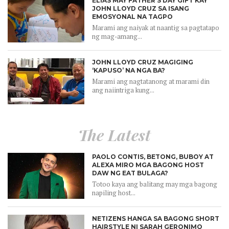
ELIAS MAY FATHER’S DAY GIFT KAY
JOHN LLOYD CRUZ SA ISANG
EMOSYONAL NA TAGPO
Marami ang naiyak at naantig sa pagtatapo
ng mag-amang...
JOHN LLOYD CRUZ MAGIGING
‘KAPUSO’ NA NGA BA?
Marami ang nagtatanong at marami din
ang naiintriga kung...
The Latest
PAOLO CONTIS, BETONG, BUBOY AT
ALEXA MIRO MGA BAGONG HOST
DAW NG EAT BULAGA?
Totoo kaya ang balitang may mga bagong
napiling host...
NETIZENS HANGA SA BAGONG SHORT
HAIRSTYLE NI SARAH GERONIMO