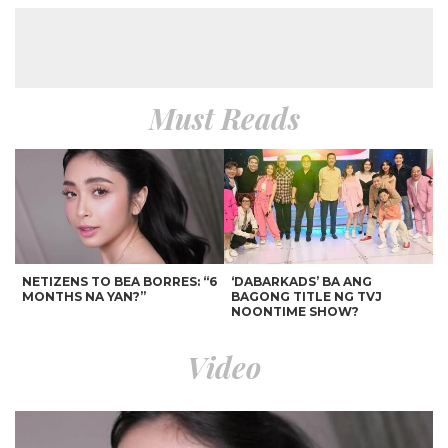
Must Reads
NETIZENS TO BEA BORRES: “6
‘DABARKADS’ BA ANG
MONTHS NA YAN?”
BAGONG TITLE NG TVJ
NOONTIME SHOW?
Video