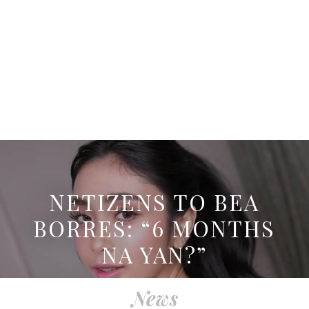
NETIZENS TO BEA
BORRES: “6 MONTHS
NA YAN?”
News