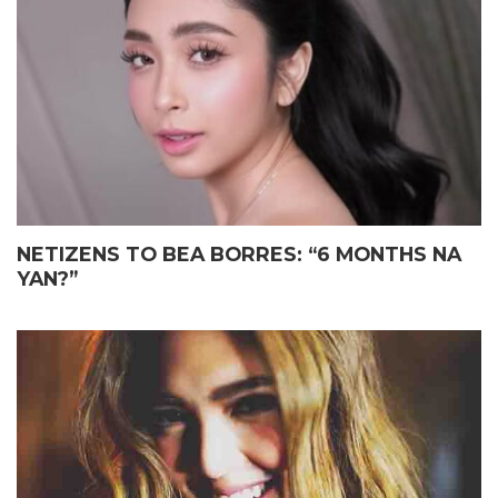
ELIAS MAY FATHER’S DAY
JOHN LLOYD CRUZ
GIFT KAY JOHN LLOYD CRUZ
MAGIGING ‘KAPUSO’ NA NGA
SA ISANG EMOSYONAL NA
BA?
TAGPO
NETIZENS TO BEA BORRES: “6 MONTHS NA
YAN?”