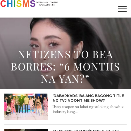
HOME
NEWS
LIFESTYLE
GALLERY
ARTICLES
VIDEO
ABOUT
NETIZENS TO BEA
BORRES: “6 MONTHS
NA YAN?”
‘DABARKADS’ BA ANG BAGONG TITLE
NG TVJ NOONTIME SHOW?
Usap-usapan sa lahat ng sulok ng showbiz
industry kung...