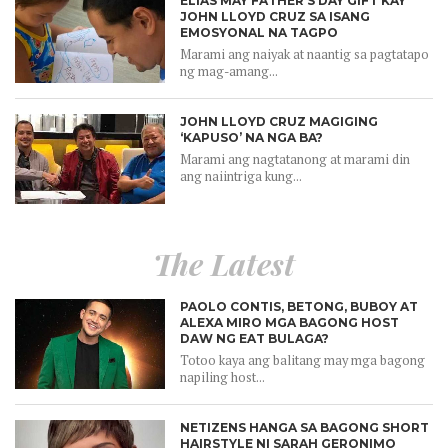
ELIAS MAY FATHER’S DAY GIFT KAY
JOHN LLOYD CRUZ SA ISANG
EMOSYONAL NA TAGPO
Marami ang naiyak at naantig sa pagtatapo
ng mag-amang...
JOHN LLOYD CRUZ MAGIGING
‘KAPUSO’ NA NGA BA?
Marami ang nagtatanong at marami din
ang naiintriga kung...
The Latest
PAOLO CONTIS, BETONG, BUBOY AT
ALEXA MIRO MGA BAGONG HOST
DAW NG EAT BULAGA?
Totoo kaya ang balitang may mga bagong
napiling host...
NETIZENS HANGA SA BAGONG SHORT
HAIRSTYLE NI SARAH GERONIMO