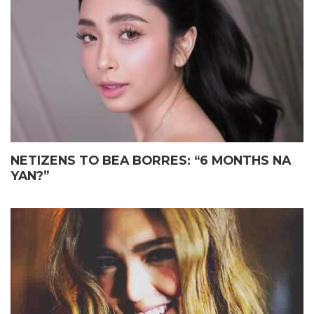
ELIAS MAY FATHER’S DAY
JOHN LLOYD CRUZ
GIFT KAY JOHN LLOYD CRUZ
MAGIGING ‘KAPUSO’ NA NGA
SA ISANG EMOSYONAL NA
BA?
TAGPO
NETIZENS TO BEA BORRES: “6 MONTHS NA
YAN?”