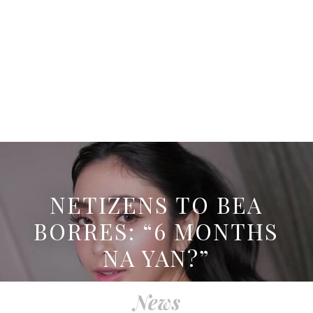
NETIZENS TO BEA
BORRES: “6 MONTHS
NA YAN?”
News