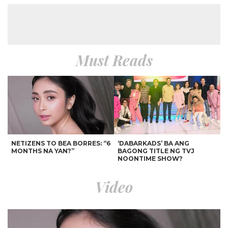
Must Reads
NETIZENS TO BEA BORRES: “6
‘DABARKADS’ BA ANG
MONTHS NA YAN?”
BAGONG TITLE NG TVJ
NOONTIME SHOW?
Video