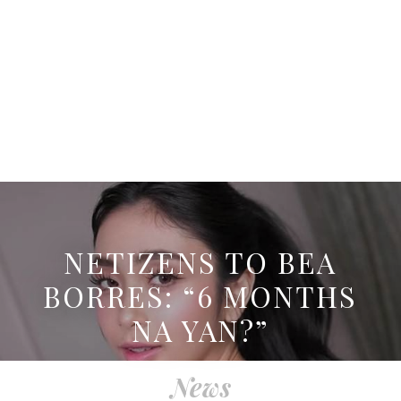
NETIZENS TO BEA
BORRES: “6 MONTHS
NA YAN?”
News