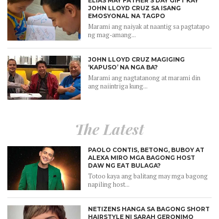
ELIAS MAY FATHER’S DAY GIFT KAY
JOHN LLOYD CRUZ SA ISANG
EMOSYONAL NA TAGPO
Marami ang naiyak at naantig sa pagtatapo
ng mag-amang...
JOHN LLOYD CRUZ MAGIGING
‘KAPUSO’ NA NGA BA?
Marami ang nagtatanong at marami din
ang naiintriga kung...
The Latest
PAOLO CONTIS, BETONG, BUBOY AT
ALEXA MIRO MGA BAGONG HOST
DAW NG EAT BULAGA?
Totoo kaya ang balitang may mga bagong
napiling host...
NETIZENS HANGA SA BAGONG SHORT
HAIRSTYLE NI SARAH GERONIMO