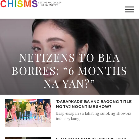
HOME
NEWS
LIFESTYLE
GALLERY
ARTICLES
VIDEO
ABOUT
NETIZENS TO BEA
BORRES: “6 MONTHS
NA YAN?”
‘DABARKADS’ BA ANG BAGONG TITLE
NG TVJ NOONTIME SHOW?
Usap-usapan sa lahat ng sulok ng showbiz
industry kung...