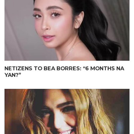
ELIAS MAY FATHER’S DAY
JOHN LLOYD CRUZ
GIFT KAY JOHN LLOYD CRUZ
MAGIGING ‘KAPUSO’ NA NGA
SA ISANG EMOSYONAL NA
BA?
TAGPO
NETIZENS TO BEA BORRES: “6 MONTHS NA
YAN?”