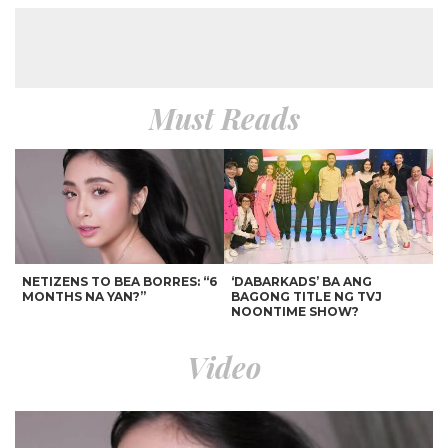
Must Reads
NETIZENS TO BEA BORRES: “6
‘DABARKADS’ BA ANG
MONTHS NA YAN?”
BAGONG TITLE NG TVJ
NOONTIME SHOW?
Video