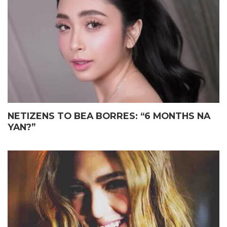
ELIAS MAY FATHER’S DAY
JOHN LLOYD CRUZ
GIFT KAY JOHN LLOYD CRUZ
MAGIGING ‘KAPUSO’ NA NGA
SA ISANG EMOSYONAL NA
BA?
TAGPO
NETIZENS TO BEA BORRES: “6 MONTHS NA
YAN?”