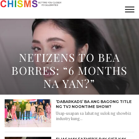
HOME
NEWS
LIFESTYLE
GALLERY
ARTICLES
VIDEO
ABOUT
NETIZENS TO BEA
BORRES: “6 MONTHS
NA YAN?”
‘DABARKADS’ BA ANG BAGONG TITLE
NG TVJ NOONTIME SHOW?
Usap-usapan sa lahat ng sulok ng showbiz
industry kung...