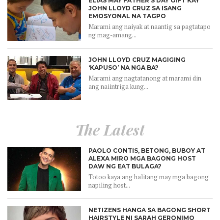
ELIAS MAY FATHER’S DAY GIFT KAY
JOHN LLOYD CRUZ SA ISANG
EMOSYONAL NA TAGPO
Marami ang naiyak at naantig sa pagtatapo
ng mag-amang...
JOHN LLOYD CRUZ MAGIGING
‘KAPUSO’ NA NGA BA?
Marami ang nagtatanong at marami din
ang naiintriga kung...
The Latest
PAOLO CONTIS, BETONG, BUBOY AT
ALEXA MIRO MGA BAGONG HOST
DAW NG EAT BULAGA?
Totoo kaya ang balitang may mga bagong
napiling host...
NETIZENS HANGA SA BAGONG SHORT
HAIRSTYLE NI SARAH GERONIMO