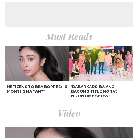
Must Reads
NETIZENS TO BEA BORRES: “6
‘DABARKADS’ BA ANG
MONTHS NA YAN?”
BAGONG TITLE NG TVJ
NOONTIME SHOW?
Video