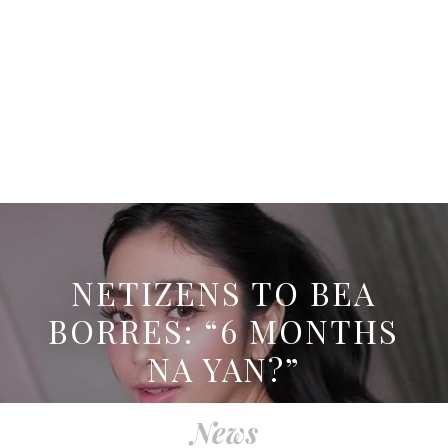
NETIZENS TO BEA
BORRES: “6 MONTHS
NA YAN?”
News