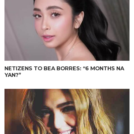
ELIAS MAY FATHER’S DAY
JOHN LLOYD CRUZ
GIFT KAY JOHN LLOYD CRUZ
MAGIGING ‘KAPUSO’ NA NGA
SA ISANG EMOSYONAL NA
BA?
TAGPO
NETIZENS TO BEA BORRES: “6 MONTHS NA
YAN?”