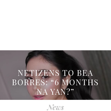
NETIZENS TO BEA
BORRES: “6 MONTHS
NA YAN?”
News