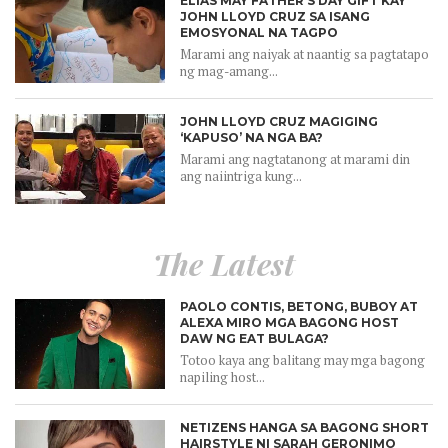
ELIAS MAY FATHER’S DAY GIFT KAY
JOHN LLOYD CRUZ SA ISANG
EMOSYONAL NA TAGPO
Marami ang naiyak at naantig sa pagtatapo
ng mag-amang...
JOHN LLOYD CRUZ MAGIGING
‘KAPUSO’ NA NGA BA?
Marami ang nagtatanong at marami din
ang naiintriga kung...
The Latest
PAOLO CONTIS, BETONG, BUBOY AT
ALEXA MIRO MGA BAGONG HOST
DAW NG EAT BULAGA?
Totoo kaya ang balitang may mga bagong
napiling host...
NETIZENS HANGA SA BAGONG SHORT
HAIRSTYLE NI SARAH GERONIMO