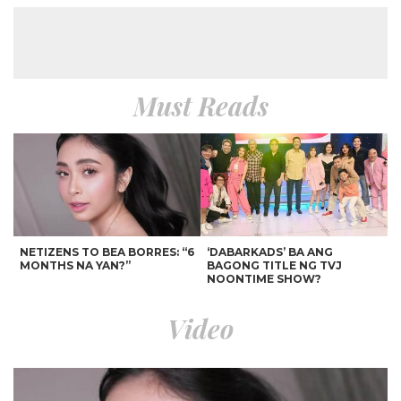
Must Reads
NETIZENS TO BEA BORRES: “6
‘DABARKADS’ BA ANG
MONTHS NA YAN?”
BAGONG TITLE NG TVJ
NOONTIME SHOW?
Video