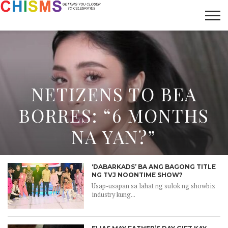
HOME
NEWS
LIFESTYLE
GALLERY
ARTICLES
VIDEO
ABOUT
NETIZENS TO BEA
BORRES: “6 MONTHS
NA YAN?”
‘DABARKADS’ BA ANG BAGONG TITLE
NG TVJ NOONTIME SHOW?
Usap-usapan sa lahat ng sulok ng showbiz
industry kung...