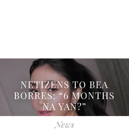
NETIZENS TO BEA
BORRES: “6 MONTHS
NA YAN?”
News