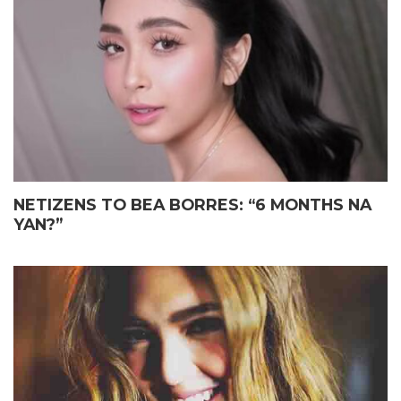
ELIAS MAY FATHER’S DAY
JOHN LLOYD CRUZ
GIFT KAY JOHN LLOYD CRUZ
MAGIGING ‘KAPUSO’ NA NGA
SA ISANG EMOSYONAL NA
BA?
TAGPO
NETIZENS TO BEA BORRES: “6 MONTHS NA
YAN?”