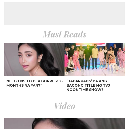
Must Reads
NETIZENS TO BEA BORRES: “6
‘DABARKADS’ BA ANG
MONTHS NA YAN?”
BAGONG TITLE NG TVJ
NOONTIME SHOW?
Video