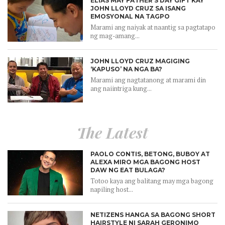
ELIAS MAY FATHER’S DAY GIFT KAY
JOHN LLOYD CRUZ SA ISANG
EMOSYONAL NA TAGPO
Marami ang naiyak at naantig sa pagtatapo
ng mag-amang...
JOHN LLOYD CRUZ MAGIGING
‘KAPUSO’ NA NGA BA?
Marami ang nagtatanong at marami din
ang naiintriga kung...
The Latest
PAOLO CONTIS, BETONG, BUBOY AT
ALEXA MIRO MGA BAGONG HOST
DAW NG EAT BULAGA?
Totoo kaya ang balitang may mga bagong
napiling host...
NETIZENS HANGA SA BAGONG SHORT
HAIRSTYLE NI SARAH GERONIMO