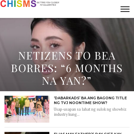
HOME
NEWS
LIFESTYLE
GALLERY
ARTICLES
VIDEO
ABOUT
NETIZENS TO BEA
BORRES: “6 MONTHS
NA YAN?”
‘DABARKADS’ BA ANG BAGONG TITLE
NG TVJ NOONTIME SHOW?
Usap-usapan sa lahat ng sulok ng showbiz
industry kung...