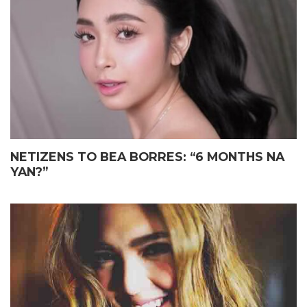
ELIAS MAY FATHER’S DAY
JOHN LLOYD CRUZ
GIFT KAY JOHN LLOYD CRUZ
MAGIGING ‘KAPUSO’ NA NGA
SA ISANG EMOSYONAL NA
BA?
TAGPO
NETIZENS TO BEA BORRES: “6 MONTHS NA
YAN?”