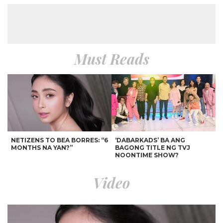
Must Reads
NETIZENS TO BEA BORRES: “6
‘DABARKADS’ BA ANG
MONTHS NA YAN?”
BAGONG TITLE NG TVJ
NOONTIME SHOW?
Video