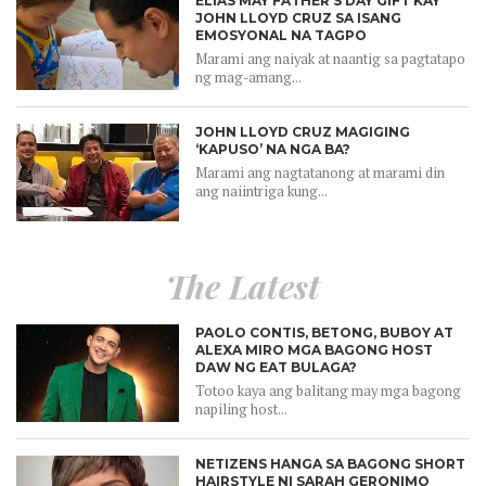
ELIAS MAY FATHER’S DAY GIFT KAY
JOHN LLOYD CRUZ SA ISANG
EMOSYONAL NA TAGPO
Marami ang naiyak at naantig sa pagtatapo
ng mag-amang...
JOHN LLOYD CRUZ MAGIGING
‘KAPUSO’ NA NGA BA?
Marami ang nagtatanong at marami din
ang naiintriga kung...
The Latest
PAOLO CONTIS, BETONG, BUBOY AT
ALEXA MIRO MGA BAGONG HOST
DAW NG EAT BULAGA?
Totoo kaya ang balitang may mga bagong
napiling host...
NETIZENS HANGA SA BAGONG SHORT
HAIRSTYLE NI SARAH GERONIMO