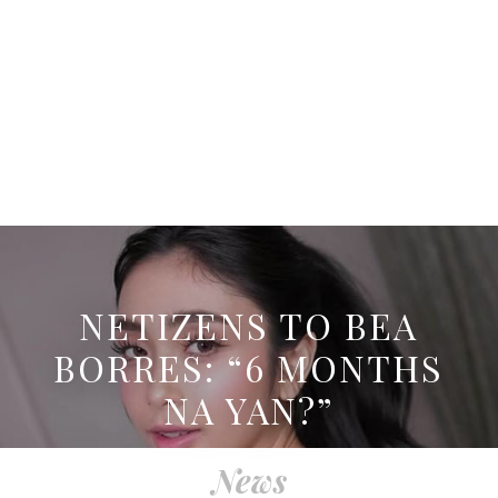
NETIZENS TO BEA
BORRES: “6 MONTHS
NA YAN?”
News