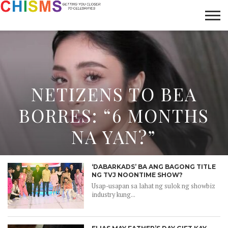
HOME
NEWS
LIFESTYLE
GALLERY
ARTICLES
VIDEO
ABOUT
NETIZENS TO BEA
BORRES: “6 MONTHS
NA YAN?”
‘DABARKADS’ BA ANG BAGONG TITLE
NG TVJ NOONTIME SHOW?
Usap-usapan sa lahat ng sulok ng showbiz
industry kung...