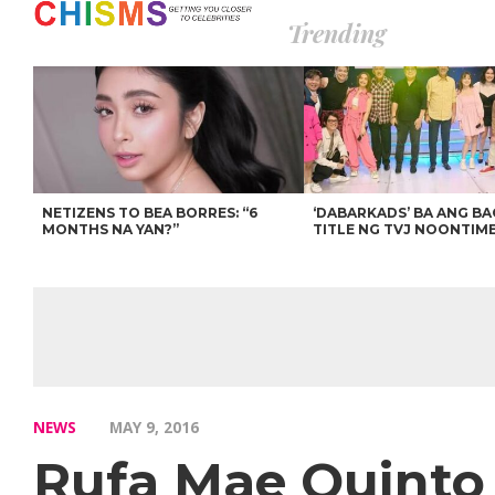
Trending
NETIZENS TO BEA BORRES: “6
‘DABARKADS’ BA ANG B
MONTHS NA YAN?”
TITLE NG TVJ NOONTIM
NEWS
MAY 9, 2016
Rufa Mae Quinto 