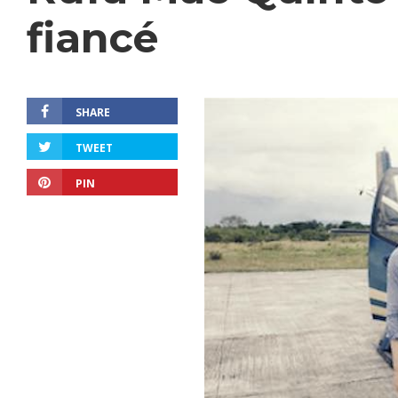
fiancé
SHARE
TWEET
PIN