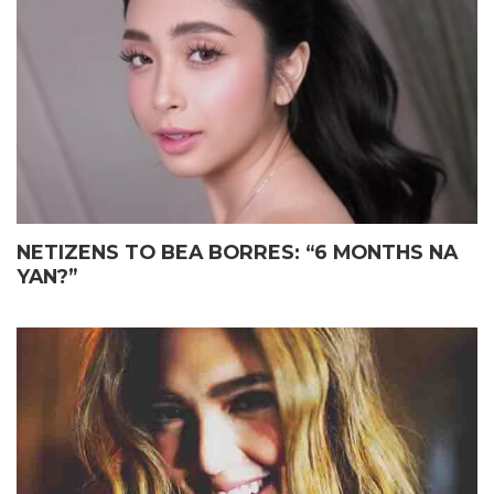
ELIAS MAY FATHER’S DAY
JOHN LLOYD CRUZ
GIFT KAY JOHN LLOYD CRUZ
MAGIGING ‘KAPUSO’ NA NGA
SA ISANG EMOSYONAL NA
BA?
TAGPO
NETIZENS TO BEA BORRES: “6 MONTHS NA
YAN?”