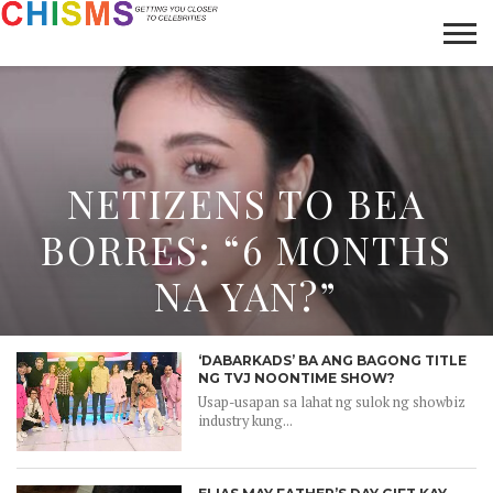
HOME
NEWS
LIFESTYLE
GALLERY
ARTICLES
VIDEO
ABOUT
NETIZENS TO BEA
BORRES: “6 MONTHS
NA YAN?”
‘DABARKADS’ BA ANG BAGONG TITLE
NG TVJ NOONTIME SHOW?
Usap-usapan sa lahat ng sulok ng showbiz
industry kung...