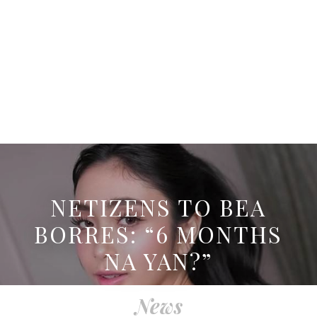
NETIZENS TO BEA
BORRES: “6 MONTHS
NA YAN?”
News