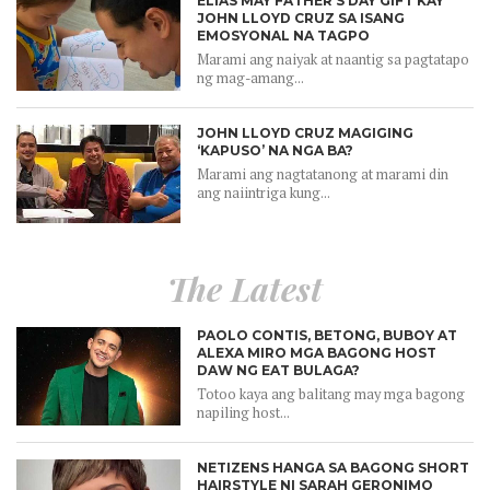
ELIAS MAY FATHER’S DAY GIFT KAY
JOHN LLOYD CRUZ SA ISANG
EMOSYONAL NA TAGPO
Marami ang naiyak at naantig sa pagtatapo
ng mag-amang...
JOHN LLOYD CRUZ MAGIGING
‘KAPUSO’ NA NGA BA?
Marami ang nagtatanong at marami din
ang naiintriga kung...
The Latest
PAOLO CONTIS, BETONG, BUBOY AT
ALEXA MIRO MGA BAGONG HOST
DAW NG EAT BULAGA?
Totoo kaya ang balitang may mga bagong
napiling host...
NETIZENS HANGA SA BAGONG SHORT
HAIRSTYLE NI SARAH GERONIMO