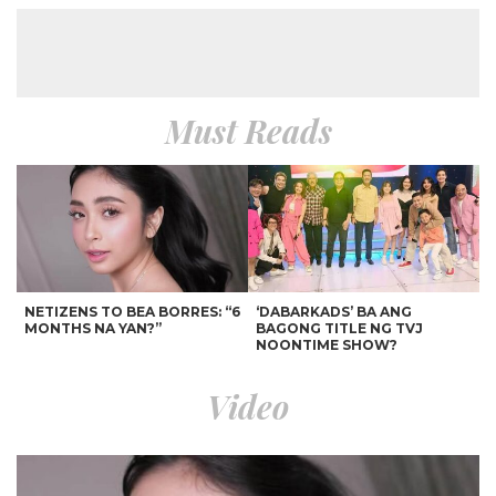
Must Reads
NETIZENS TO BEA BORRES: “6
‘DABARKADS’ BA ANG
MONTHS NA YAN?”
BAGONG TITLE NG TVJ
NOONTIME SHOW?
Video