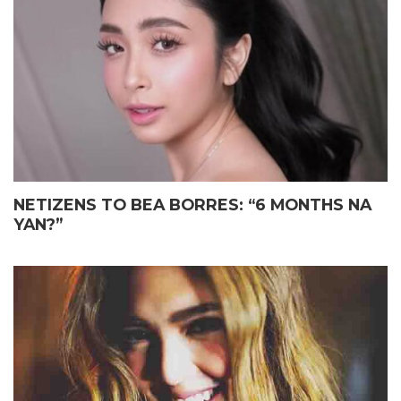
ELIAS MAY FATHER’S DAY
JOHN LLOYD CRUZ
GIFT KAY JOHN LLOYD CRUZ
MAGIGING ‘KAPUSO’ NA NGA
SA ISANG EMOSYONAL NA
BA?
TAGPO
NETIZENS TO BEA BORRES: “6 MONTHS NA
YAN?”