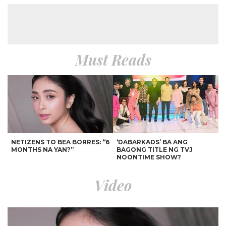
Must Reads
NETIZENS TO BEA BORRES: “6
‘DABARKADS’ BA ANG
MONTHS NA YAN?”
BAGONG TITLE NG TVJ
NOONTIME SHOW?
Video