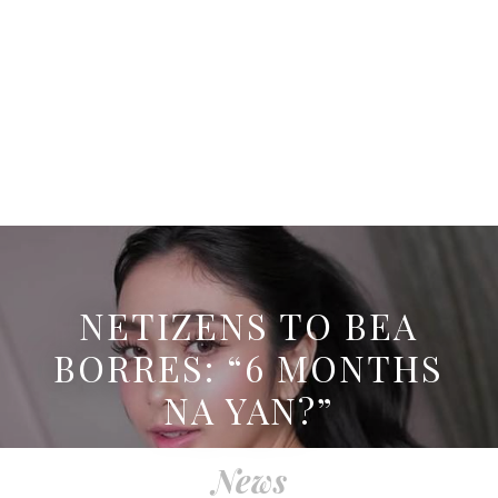
NETIZENS TO BEA
BORRES: “6 MONTHS
NA YAN?”
News