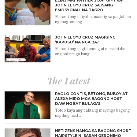
ELIAS MAY FATHER’S DAY GIFT KAY
JOHN LLOYD CRUZ SA ISANG
EMOSYONAL NA TAGPO
Marami ang naiyak at naantig sa pagtatapo
ng mag-amang...
JOHN LLOYD CRUZ MAGIGING
‘KAPUSO’ NA NGA BA?
Marami ang nagtatanong at marami din
ang naiintriga kung...
The Latest
PAOLO CONTIS, BETONG, BUBOY AT
ALEXA MIRO MGA BAGONG HOST
DAW NG EAT BULAGA?
Totoo kaya ang balitang may mga bagong
napiling host...
NETIZENS HANGA SA BAGONG SHORT
HAIRSTYLE NI SARAH GERONIMO