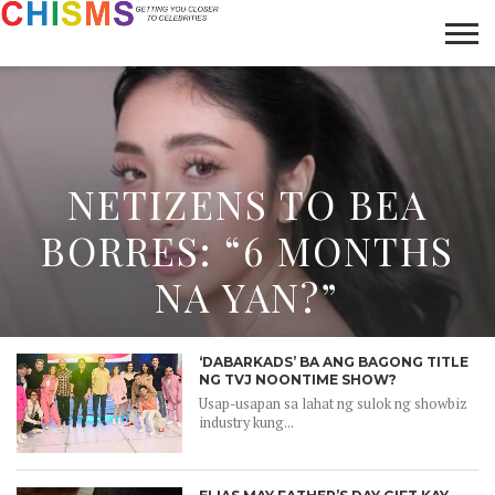
HOME
NEWS
LIFESTYLE
GALLERY
ARTICLES
VIDEO
ABOUT
NETIZENS TO BEA
BORRES: “6 MONTHS
NA YAN?”
‘DABARKADS’ BA ANG BAGONG TITLE
NG TVJ NOONTIME SHOW?
Usap-usapan sa lahat ng sulok ng showbiz
industry kung...