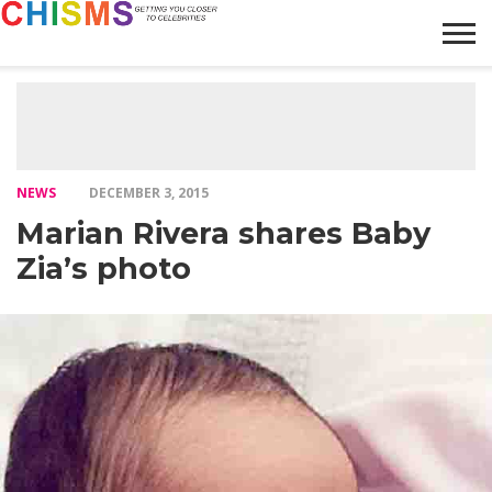
HOME
NEWS
LIFESTYLE
GALLERY
ARTICLES
VIDEO
ABOUT
NEWS
DECEMBER 3, 2015
Marian Rivera shares Baby
Zia’s photo