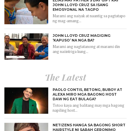
ELIAS MAY FATHER’S DAY GIFT KAY
JOHN LLOYD CRUZ SA ISANG
EMOSYONAL NA TAGPO
Marami ang naiyak at naantig sa pagtatapo
ng mag-amang...
JOHN LLOYD CRUZ MAGIGING
‘KAPUSO’ NA NGA BA?
Marami ang nagtatanong at marami din
ang naiintriga kung...
The Latest
PAOLO CONTIS, BETONG, BUBOY AT
ALEXA MIRO MGA BAGONG HOST
DAW NG EAT BULAGA?
Totoo kaya ang balitang may mga bagong
napiling host...
NETIZENS HANGA SA BAGONG SHORT
HAIRSTYLE NI SARAH GERONIMO