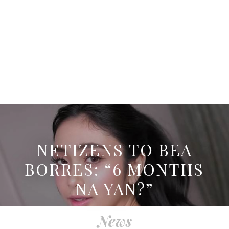
NETIZENS TO BEA
BORRES: “6 MONTHS
NA YAN?”
News