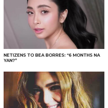
ELIAS MAY FATHER’S DAY
JOHN LLOYD CRUZ
GIFT KAY JOHN LLOYD CRUZ
MAGIGING ‘KAPUSO’ NA NGA
SA ISANG EMOSYONAL NA
BA?
TAGPO
NETIZENS TO BEA BORRES: “6 MONTHS NA
YAN?”