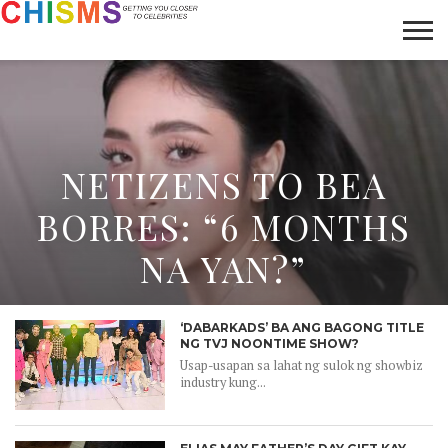
HOME
NEWS
LIFESTYLE
GALLERY
ARTICLES
VIDEO
ABOUT
NETIZENS TO BEA
BORRES: “6 MONTHS
NA YAN?”
‘DABARKADS’ BA ANG BAGONG TITLE
NG TVJ NOONTIME SHOW?
Usap-usapan sa lahat ng sulok ng showbiz
industry kung...