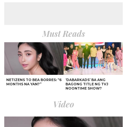
Must Reads
NETIZENS TO BEA BORRES: “6
‘DABARKADS’ BA ANG
MONTHS NA YAN?”
BAGONG TITLE NG TVJ
NOONTIME SHOW?
Video