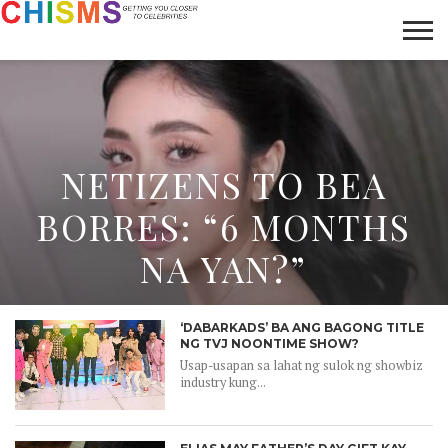
HOME
NEWS
LIFESTYLE
GALLERY
ARTICLES
VIDEO
ABOUT
NETIZENS TO BEA
BORRES: “6 MONTHS
NA YAN?”
‘DABARKADS’ BA ANG BAGONG TITLE
NG TVJ NOONTIME SHOW?
Usap-usapan sa lahat ng sulok ng showbiz
industry kung...