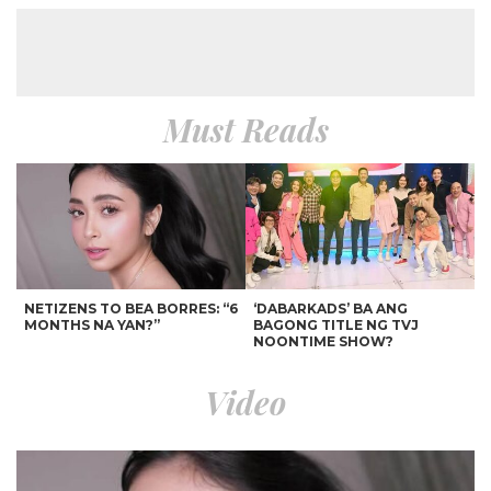
Must Reads
NETIZENS TO BEA BORRES: “6
‘DABARKADS’ BA ANG
MONTHS NA YAN?”
BAGONG TITLE NG TVJ
NOONTIME SHOW?
Video