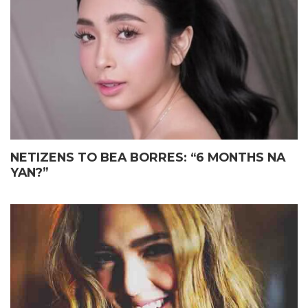
ELIAS MAY FATHER’S DAY
JOHN LLOYD CRUZ
GIFT KAY JOHN LLOYD CRUZ
MAGIGING ‘KAPUSO’ NA NGA
SA ISANG EMOSYONAL NA
BA?
TAGPO
NETIZENS TO BEA BORRES: “6 MONTHS NA
YAN?”