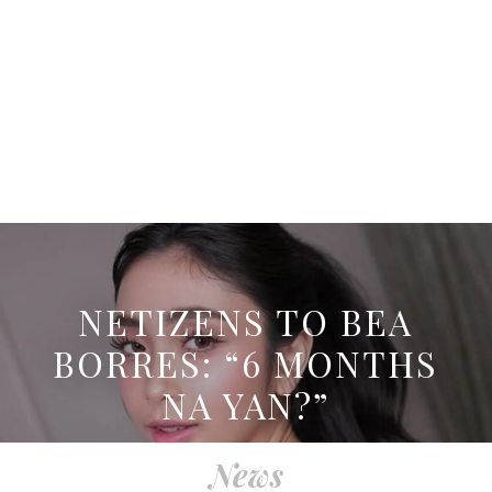
NETIZENS TO BEA
BORRES: “6 MONTHS
NA YAN?”
News