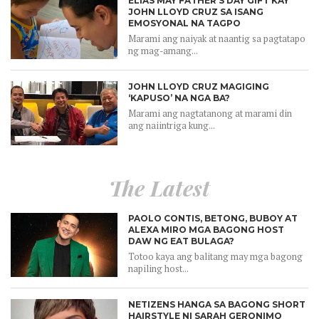
ELIAS MAY FATHER’S DAY GIFT KAY
JOHN LLOYD CRUZ SA ISANG
EMOSYONAL NA TAGPO
Marami ang naiyak at naantig sa pagtatapo
ng mag-amang...
JOHN LLOYD CRUZ MAGIGING
‘KAPUSO’ NA NGA BA?
Marami ang nagtatanong at marami din
ang naiintriga kung...
The Latest
PAOLO CONTIS, BETONG, BUBOY AT
ALEXA MIRO MGA BAGONG HOST
DAW NG EAT BULAGA?
Totoo kaya ang balitang may mga bagong
napiling host...
NETIZENS HANGA SA BAGONG SHORT
HAIRSTYLE NI SARAH GERONIMO