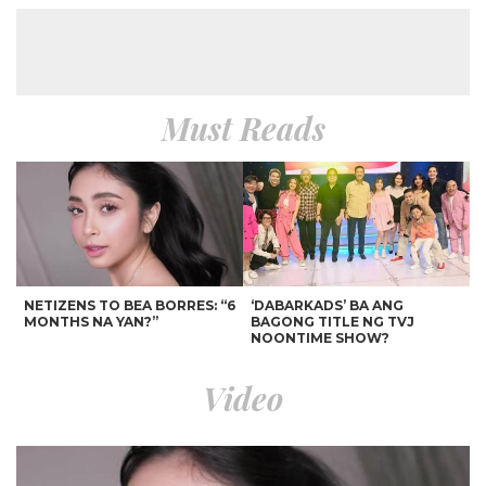
Must Reads
NETIZENS TO BEA BORRES: “6
‘DABARKADS’ BA ANG
MONTHS NA YAN?”
BAGONG TITLE NG TVJ
NOONTIME SHOW?
Video