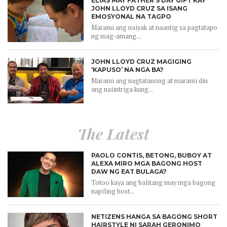
ELIAS MAY FATHER’S DAY GIFT KAY
JOHN LLOYD CRUZ SA ISANG
EMOSYONAL NA TAGPO
Marami ang naiyak at naantig sa pagtatapo
ng mag-amang...
JOHN LLOYD CRUZ MAGIGING
‘KAPUSO’ NA NGA BA?
Marami ang nagtatanong at marami din
ang naiintriga kung...
The Latest
PAOLO CONTIS, BETONG, BUBOY AT
ALEXA MIRO MGA BAGONG HOST
DAW NG EAT BULAGA?
Totoo kaya ang balitang may mga bagong
napiling host...
NETIZENS HANGA SA BAGONG SHORT
HAIRSTYLE NI SARAH GERONIMO