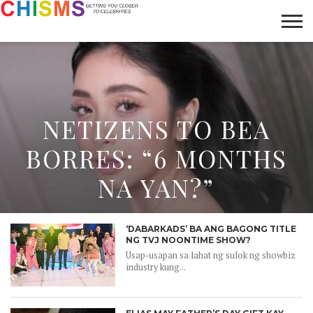
HOME
NEWS
LIFESTYLE
GALLERY
ARTICLES
VIDEO
ABOUT
NETIZENS TO BEA
BORRES: “6 MONTHS
NA YAN?”
‘DABARKADS’ BA ANG BAGONG TITLE
NG TVJ NOONTIME SHOW?
Usap-usapan sa lahat ng sulok ng showbiz
industry kung...