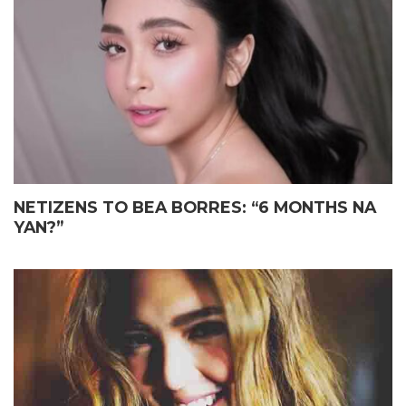
ELIAS MAY FATHER’S DAY
JOHN LLOYD CRUZ
GIFT KAY JOHN LLOYD CRUZ
MAGIGING ‘KAPUSO’ NA NGA
SA ISANG EMOSYONAL NA
BA?
TAGPO
NETIZENS TO BEA BORRES: “6 MONTHS NA
YAN?”