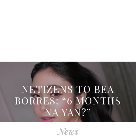
NETIZENS TO BEA
BORRES: “6 MONTHS
NA YAN?”
News