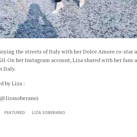
joying the streets of Italy with her Dolce Amore co-star 
il. On her Instagram account, Liza shared with her fans 
 Italy.
d by Liza :
– @lizasoberano)
FEATURED
LIZA SOBERANO