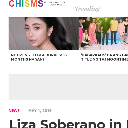
Trending
NETIZENS TO BEA BORRES: “6
‘DABARKADS’ BA ANG B
MONTHS NA YAN?”
TITLE NG TVJ NOONTIM
NEWS
MAY 1, 2016
Liza Soberano in 