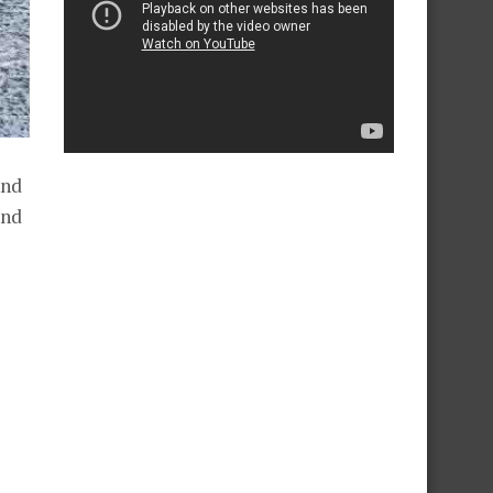
and
and