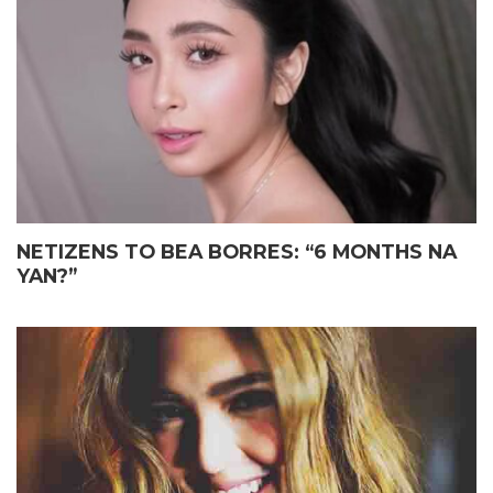
ELIAS MAY FATHER’S DAY
JOHN LLOYD CRUZ
GIFT KAY JOHN LLOYD CRUZ
MAGIGING ‘KAPUSO’ NA NGA
SA ISANG EMOSYONAL NA
BA?
TAGPO
NETIZENS TO BEA BORRES: “6 MONTHS NA
YAN?”