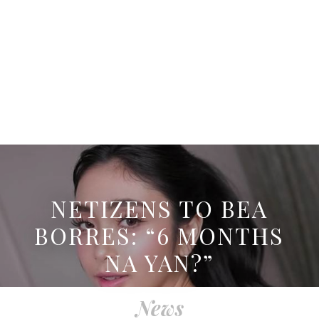
NETIZENS TO BEA
BORRES: “6 MONTHS
NA YAN?”
News