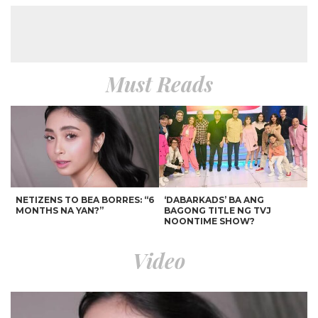
Must Reads
NETIZENS TO BEA BORRES: “6
‘DABARKADS’ BA ANG
MONTHS NA YAN?”
BAGONG TITLE NG TVJ
NOONTIME SHOW?
Video