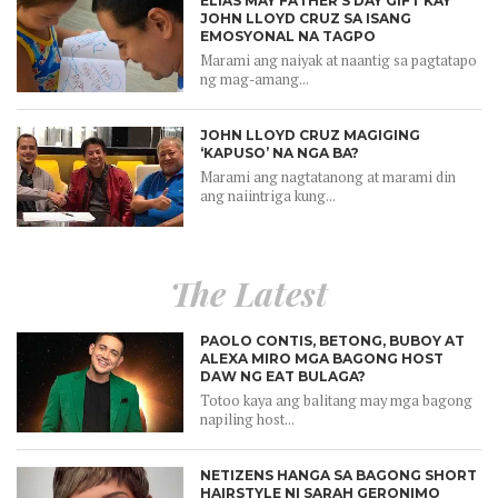
ELIAS MAY FATHER’S DAY GIFT KAY
JOHN LLOYD CRUZ SA ISANG
EMOSYONAL NA TAGPO
Marami ang naiyak at naantig sa pagtatapo
ng mag-amang...
JOHN LLOYD CRUZ MAGIGING
‘KAPUSO’ NA NGA BA?
Marami ang nagtatanong at marami din
ang naiintriga kung...
The Latest
PAOLO CONTIS, BETONG, BUBOY AT
ALEXA MIRO MGA BAGONG HOST
DAW NG EAT BULAGA?
Totoo kaya ang balitang may mga bagong
napiling host...
NETIZENS HANGA SA BAGONG SHORT
HAIRSTYLE NI SARAH GERONIMO