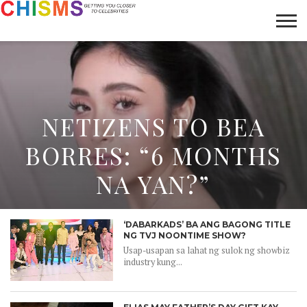
HOME
NEWS
LIFESTYLE
GALLERY
ARTICLES
VIDEO
ABOUT
NETIZENS TO BEA
BORRES: “6 MONTHS
NA YAN?”
‘DABARKADS’ BA ANG BAGONG TITLE
NG TVJ NOONTIME SHOW?
Usap-usapan sa lahat ng sulok ng showbiz
industry kung...