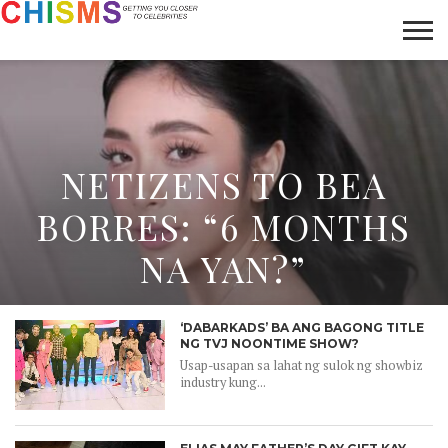
HOME
NEWS
LIFESTYLE
GALLERY
ARTICLES
VIDEO
ABOUT
NETIZENS TO BEA
BORRES: “6 MONTHS
NA YAN?”
‘DABARKADS’ BA ANG BAGONG TITLE
NG TVJ NOONTIME SHOW?
Usap-usapan sa lahat ng sulok ng showbiz
industry kung...