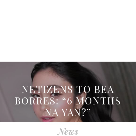
NETIZENS TO BEA
BORRES: “6 MONTHS
NA YAN?”
News