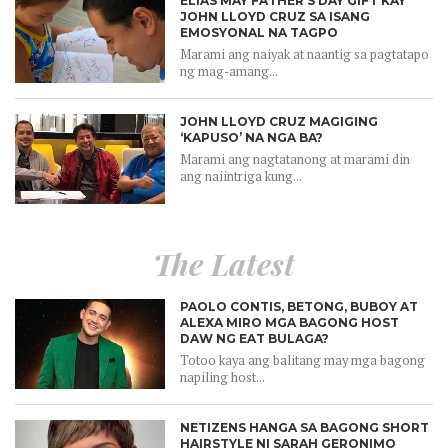
ELIAS MAY FATHER’S DAY GIFT KAY
JOHN LLOYD CRUZ SA ISANG
EMOSYONAL NA TAGPO
Marami ang naiyak at naantig sa pagtatapo
ng mag-amang...
JOHN LLOYD CRUZ MAGIGING
‘KAPUSO’ NA NGA BA?
Marami ang nagtatanong at marami din
ang naiintriga kung...
The Latest
PAOLO CONTIS, BETONG, BUBOY AT
ALEXA MIRO MGA BAGONG HOST
DAW NG EAT BULAGA?
Totoo kaya ang balitang may mga bagong
napiling host...
NETIZENS HANGA SA BAGONG SHORT
HAIRSTYLE NI SARAH GERONIMO