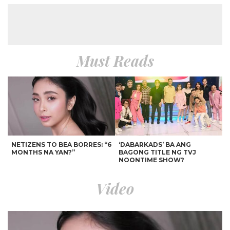
Must Reads
NETIZENS TO BEA BORRES: “6
‘DABARKADS’ BA ANG
MONTHS NA YAN?”
BAGONG TITLE NG TVJ
NOONTIME SHOW?
Video