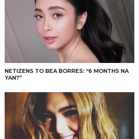
ELIAS MAY FATHER’S DAY
JOHN LLOYD CRUZ
GIFT KAY JOHN LLOYD CRUZ
MAGIGING ‘KAPUSO’ NA NGA
SA ISANG EMOSYONAL NA
BA?
TAGPO
NETIZENS TO BEA BORRES: “6 MONTHS NA
YAN?”