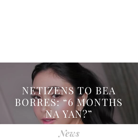
NETIZENS TO BEA
BORRES: “6 MONTHS
NA YAN?”
News