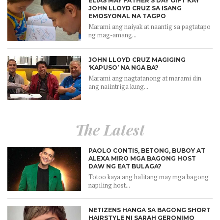
ELIAS MAY FATHER’S DAY GIFT KAY
JOHN LLOYD CRUZ SA ISANG
EMOSYONAL NA TAGPO
Marami ang naiyak at naantig sa pagtatapo
ng mag-amang...
JOHN LLOYD CRUZ MAGIGING
‘KAPUSO’ NA NGA BA?
Marami ang nagtatanong at marami din
ang naiintriga kung...
The Latest
PAOLO CONTIS, BETONG, BUBOY AT
ALEXA MIRO MGA BAGONG HOST
DAW NG EAT BULAGA?
Totoo kaya ang balitang may mga bagong
napiling host...
NETIZENS HANGA SA BAGONG SHORT
HAIRSTYLE NI SARAH GERONIMO