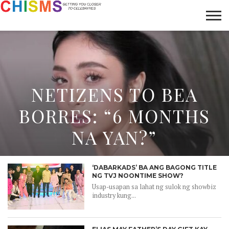
HOME
NEWS
LIFESTYLE
GALLERY
ARTICLES
VIDEO
ABOUT
NETIZENS TO BEA
BORRES: “6 MONTHS
NA YAN?”
‘DABARKADS’ BA ANG BAGONG TITLE
NG TVJ NOONTIME SHOW?
Usap-usapan sa lahat ng sulok ng showbiz
industry kung...