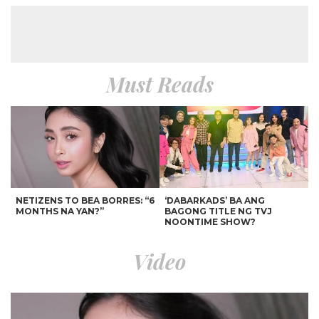
Must Reads
NETIZENS TO BEA BORRES: “6
‘DABARKADS’ BA ANG
MONTHS NA YAN?”
BAGONG TITLE NG TVJ
NOONTIME SHOW?
Video