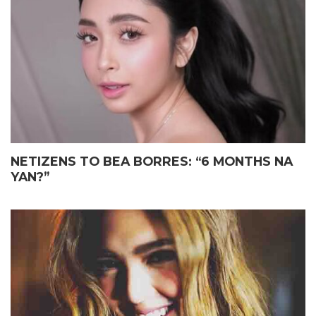
ELIAS MAY FATHER’S DAY
JOHN LLOYD CRUZ
GIFT KAY JOHN LLOYD CRUZ
MAGIGING ‘KAPUSO’ NA NGA
SA ISANG EMOSYONAL NA
BA?
TAGPO
NETIZENS TO BEA BORRES: “6 MONTHS NA
YAN?”