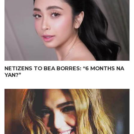
ELIAS MAY FATHER’S DAY
JOHN LLOYD CRUZ
GIFT KAY JOHN LLOYD CRUZ
MAGIGING ‘KAPUSO’ NA NGA
SA ISANG EMOSYONAL NA
BA?
TAGPO
NETIZENS TO BEA BORRES: “6 MONTHS NA
YAN?”