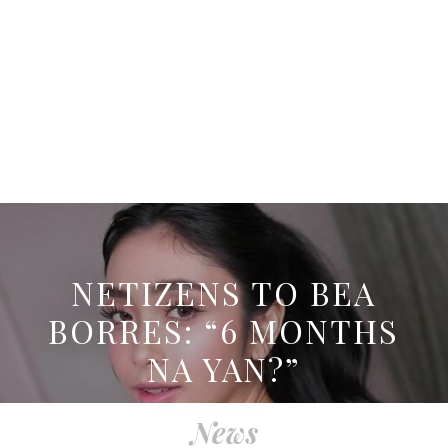
NETIZENS TO BEA
BORRES: “6 MONTHS
NA YAN?”
News