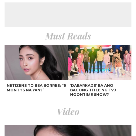
Must Reads
NETIZENS TO BEA BORRES: “6
‘DABARKADS’ BA ANG
MONTHS NA YAN?”
BAGONG TITLE NG TVJ
NOONTIME SHOW?
Video