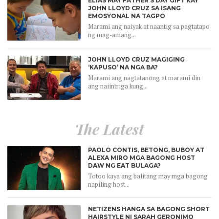
ELIAS MAY FATHER’S DAY GIFT KAY
JOHN LLOYD CRUZ SA ISANG
EMOSYONAL NA TAGPO
Marami ang naiyak at naantig sa pagtatapo
ng mag-amang...
JOHN LLOYD CRUZ MAGIGING
‘KAPUSO’ NA NGA BA?
Marami ang nagtatanong at marami din
ang naiintriga kung...
The Latest
PAOLO CONTIS, BETONG, BUBOY AT
ALEXA MIRO MGA BAGONG HOST
DAW NG EAT BULAGA?
Totoo kaya ang balitang may mga bagong
napiling host...
NETIZENS HANGA SA BAGONG SHORT
HAIRSTYLE NI SARAH GERONIMO