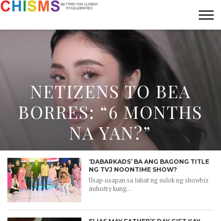
HOME
NEWS
LIFESTYLE
GALLERY
ARTICLES
VIDEO
ABOUT
NETIZENS TO BEA
BORRES: “6 MONTHS
NA YAN?”
‘DABARKADS’ BA ANG BAGONG TITLE
NG TVJ NOONTIME SHOW?
Usap-usapan sa lahat ng sulok ng showbiz
industry kung...