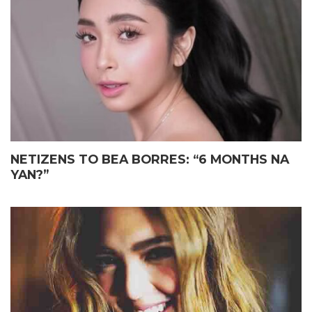
ELIAS MAY FATHER’S DAY
JOHN LLOYD CRUZ
GIFT KAY JOHN LLOYD CRUZ
MAGIGING ‘KAPUSO’ NA NGA
SA ISANG EMOSYONAL NA
BA?
TAGPO
NETIZENS TO BEA BORRES: “6 MONTHS NA
YAN?”