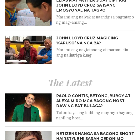
ELIAS MAY FATHER’S DAY GIFT KAY
JOHN LLOYD CRUZ SA ISANG
EMOSYONAL NA TAGPO
Marami ang naiyak at naantig sa pagtatapo
ng mag-amang...
JOHN LLOYD CRUZ MAGIGING
‘KAPUSO’ NA NGA BA?
Marami ang nagtatanong at marami din
ang naiintriga kung...
The Latest
PAOLO CONTIS, BETONG, BUBOY AT
ALEXA MIRO MGA BAGONG HOST
DAW NG EAT BULAGA?
Totoo kaya ang balitang may mga bagong
napiling host...
NETIZENS HANGA SA BAGONG SHORT
HAIRSTYLE NI SARAH GERONIMO