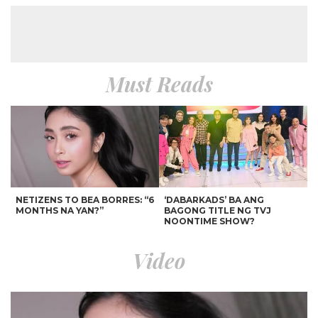
Must Reads
NETIZENS TO BEA BORRES: “6
‘DABARKADS’ BA ANG
MONTHS NA YAN?”
BAGONG TITLE NG TVJ
NOONTIME SHOW?
Video