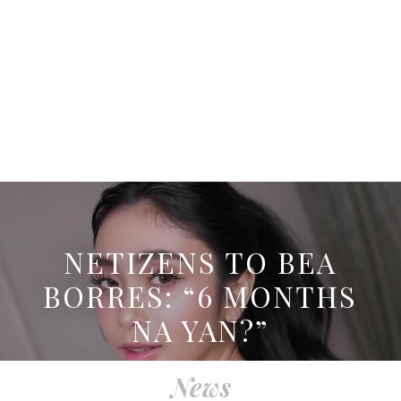
NETIZENS TO BEA
BORRES: “6 MONTHS
NA YAN?”
News