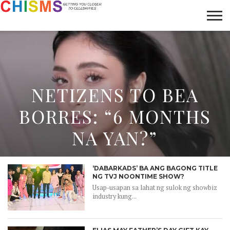
HOME
NEWS
LIFESTYLE
GALLERY
ARTICLES
VIDEO
ABOUT
NETIZENS TO BEA
BORRES: “6 MONTHS
NA YAN?”
‘DABARKADS’ BA ANG BAGONG TITLE
NG TVJ NOONTIME SHOW?
Usap-usapan sa lahat ng sulok ng showbiz
industry kung...