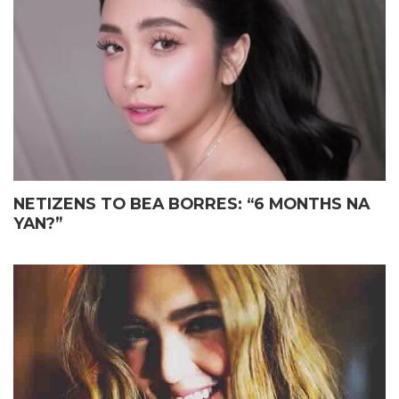
ELIAS MAY FATHER’S DAY
JOHN LLOYD CRUZ
GIFT KAY JOHN LLOYD CRUZ
MAGIGING ‘KAPUSO’ NA NGA
SA ISANG EMOSYONAL NA
BA?
TAGPO
NETIZENS TO BEA BORRES: “6 MONTHS NA
YAN?”