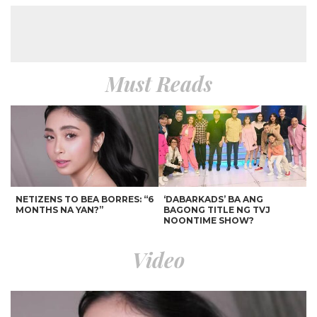
Must Reads
NETIZENS TO BEA BORRES: “6
‘DABARKADS’ BA ANG
MONTHS NA YAN?”
BAGONG TITLE NG TVJ
NOONTIME SHOW?
Video