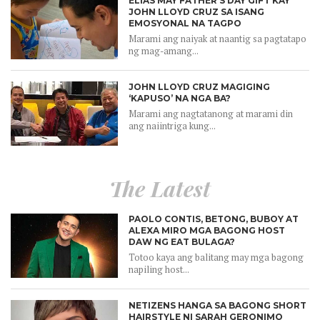
ELIAS MAY FATHER’S DAY GIFT KAY
JOHN LLOYD CRUZ SA ISANG
EMOSYONAL NA TAGPO
Marami ang naiyak at naantig sa pagtatapo
ng mag-amang...
JOHN LLOYD CRUZ MAGIGING
‘KAPUSO’ NA NGA BA?
Marami ang nagtatanong at marami din
ang naiintriga kung...
The Latest
PAOLO CONTIS, BETONG, BUBOY AT
ALEXA MIRO MGA BAGONG HOST
DAW NG EAT BULAGA?
Totoo kaya ang balitang may mga bagong
napiling host...
NETIZENS HANGA SA BAGONG SHORT
HAIRSTYLE NI SARAH GERONIMO