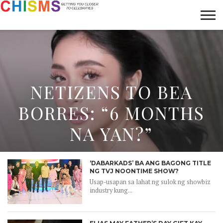
HOME
NEWS
LIFESTYLE
GALLERY
ARTICLES
VIDEO
ABOUT
NETIZENS TO BEA
BORRES: “6 MONTHS
NA YAN?”
‘DABARKADS’ BA ANG BAGONG TITLE
NG TVJ NOONTIME SHOW?
Usap-usapan sa lahat ng sulok ng showbiz
industry kung...