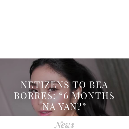
NETIZENS TO BEA
BORRES: “6 MONTHS
NA YAN?”
News