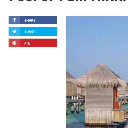
SHARE
TWEET
PIN