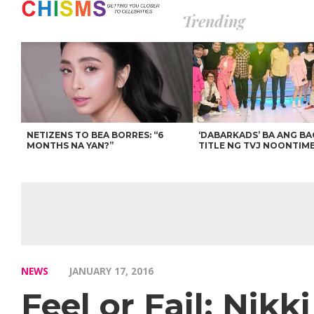
Trending
NETIZENS TO BEA BORRES: “6
‘DABARKADS’ BA ANG B
MONTHS NA YAN?”
TITLE NG TVJ NOONTIM
NEWS
JANUARY 17, 2016
Feel or Fail: Nikk