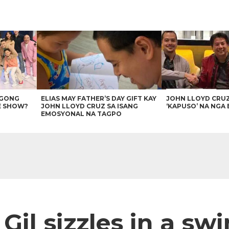
AGONG
ELIAS MAY FATHER’S DAY GIFT KAY
JOHN LLOYD CRU
E SHOW?
JOHN LLOYD CRUZ SA ISANG
‘KAPUSO’ NA NGA 
EMOSYONAL NA TAGPO
i Gil sizzles in a sw