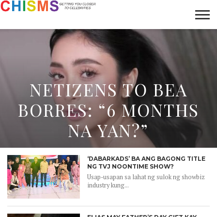
HOME
NEWS
LIFESTYLE
GALLERY
ARTICLES
VIDEO
ABOUT
NETIZENS TO BEA
BORRES: “6 MONTHS
NA YAN?”
‘DABARKADS’ BA ANG BAGONG TITLE
NG TVJ NOONTIME SHOW?
Usap-usapan sa lahat ng sulok ng showbiz
industry kung...