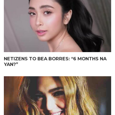
ELIAS MAY FATHER’S DAY
JOHN LLOYD CRUZ
GIFT KAY JOHN LLOYD CRUZ
MAGIGING ‘KAPUSO’ NA NGA
SA ISANG EMOSYONAL NA
BA?
TAGPO
NETIZENS TO BEA BORRES: “6 MONTHS NA
YAN?”