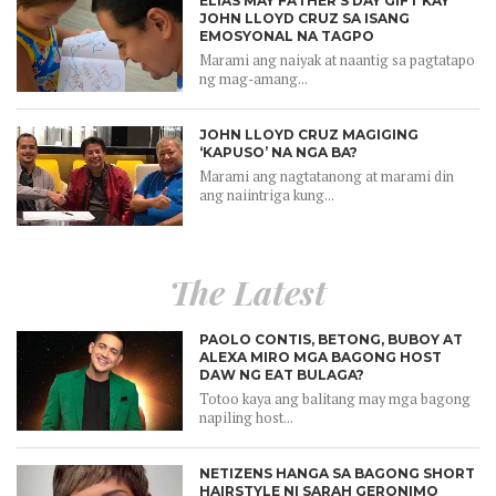
ELIAS MAY FATHER’S DAY GIFT KAY
JOHN LLOYD CRUZ SA ISANG
EMOSYONAL NA TAGPO
Marami ang naiyak at naantig sa pagtatapo
ng mag-amang...
JOHN LLOYD CRUZ MAGIGING
‘KAPUSO’ NA NGA BA?
Marami ang nagtatanong at marami din
ang naiintriga kung...
The Latest
PAOLO CONTIS, BETONG, BUBOY AT
ALEXA MIRO MGA BAGONG HOST
DAW NG EAT BULAGA?
Totoo kaya ang balitang may mga bagong
napiling host...
NETIZENS HANGA SA BAGONG SHORT
HAIRSTYLE NI SARAH GERONIMO