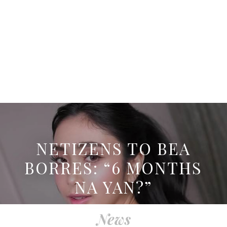
NETIZENS TO BEA
BORRES: “6 MONTHS
NA YAN?”
News