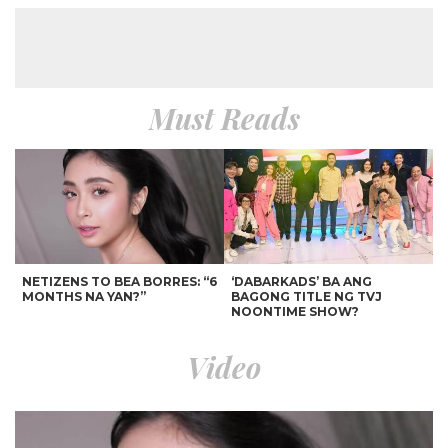
Must Reads
NETIZENS TO BEA BORRES: “6
‘DABARKADS’ BA ANG
MONTHS NA YAN?”
BAGONG TITLE NG TVJ
NOONTIME SHOW?
Video