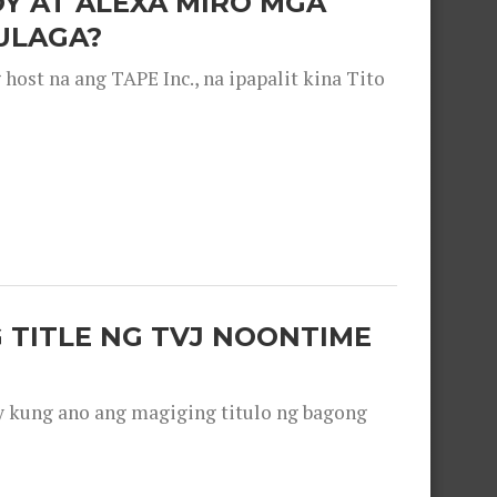
OY AT ALEXA MIRO MGA
ULAGA?
ost na ang TAPE Inc., na ipapalit kina Tito
 TITLE NG TVJ NOONTIME
y kung ano ang magiging titulo ng bagong