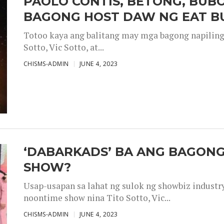
PAOLO CONTIS, BETONG, BUB
BAGONG HOST DAW NG EAT B
Totoo kaya ang balitang may mga bagong napiling h
Sotto, Vic Sotto, at...
CHISMS-ADMIN
JUNE 4, 2023
‘DABARKADS’ BA ANG BAGONG
SHOW?
Usap-usapan sa lahat ng sulok ng showbiz industr
noontime show nina Tito Sotto, Vic...
CHISMS-ADMIN
JUNE 4, 2023