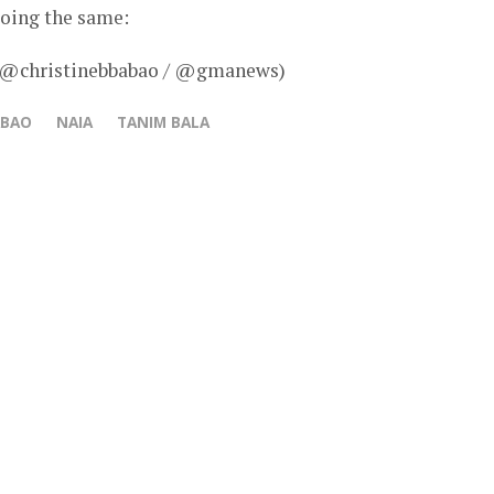
doing the same:
– @christinebbabao / @gmanews)
ABAO
NAIA
TANIM BALA