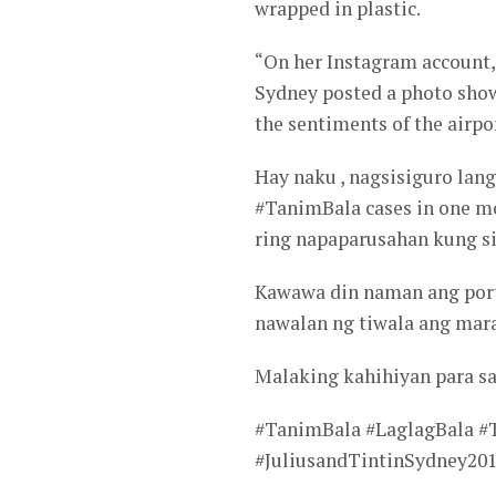
wrapped in plastic.
“On her Instagram account,
Sydney posted a photo show
the sentiments of the airpo
Hay naku , nagsisiguro lang
#TanimBala cases in one mon
ring napaparusahan kung s
Kawawa din naman ang porte
nawalan ng tiwala ang mara
Malaking kahihiyan para sa
#TanimBala #LaglagBala #
#JuliusandTintinSydney20