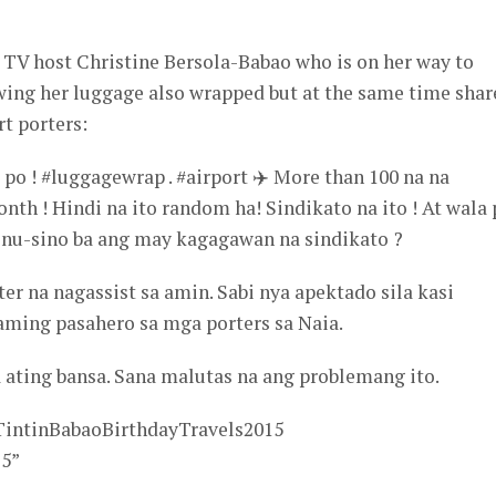
 TV host Christine Bersola-Babao who is on her way to
ing her luggage also wrapped but at the same time shar
rt porters:
 po ! #luggagewrap . #airport ✈️ More than 100 na na
th ! Hindi na ito random ha! Sindikato na ito ! At wala 
inu-sino ba ang may kagagawan na sindikato ?
r na nagassist sa amin. Sabi nya apektado sila kasi
ming pasahero sa mga porters sa Naia.
 ating bansa. Sana malutas na ang problemang ito.
TintinBabaoBirthdayTravels2015
15”