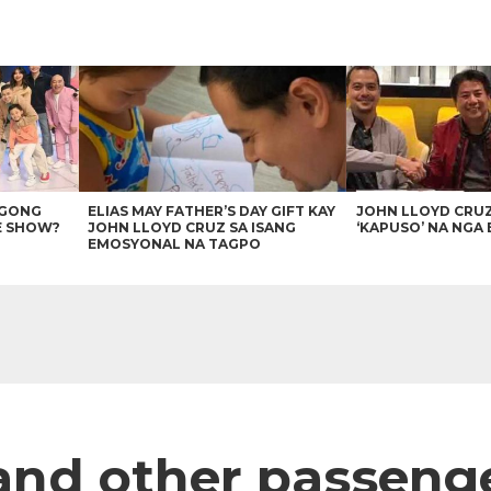
AGONG
ELIAS MAY FATHER’S DAY GIFT KAY
JOHN LLOYD CRU
E SHOW?
JOHN LLOYD CRUZ SA ISANG
‘KAPUSO’ NA NGA 
EMOSYONAL NA TAGPO
and other passenge