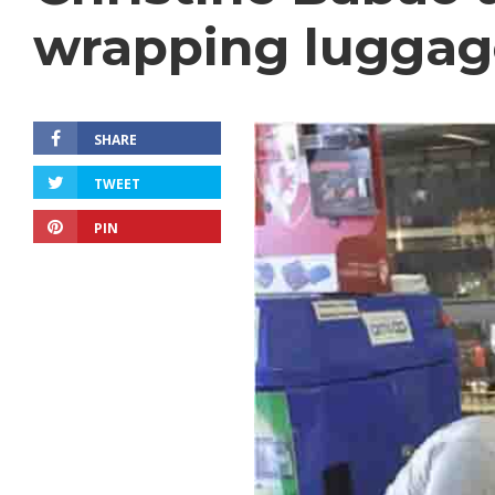
wrapping luggag
SHARE
TWEET
PIN