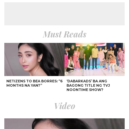
Must Reads
NETIZENS TO BEA BORRES: “6
‘DABARKADS’ BA ANG
MONTHS NA YAN?”
BAGONG TITLE NG TVJ
NOONTIME SHOW?
Video