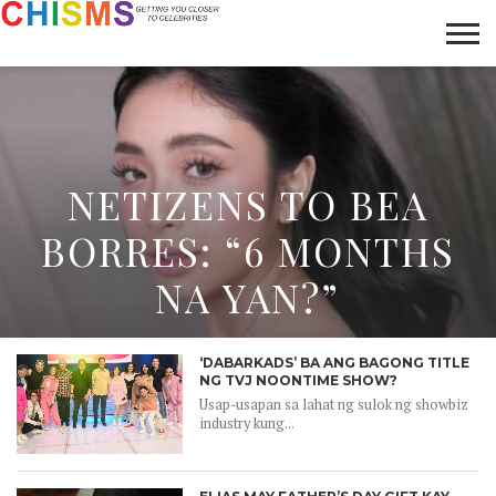
HOME
NEWS
LIFESTYLE
GALLERY
ARTICLES
VIDEO
ABOUT
NETIZENS TO BEA
BORRES: “6 MONTHS
NA YAN?”
‘DABARKADS’ BA ANG BAGONG TITLE
NG TVJ NOONTIME SHOW?
Usap-usapan sa lahat ng sulok ng showbiz
industry kung...