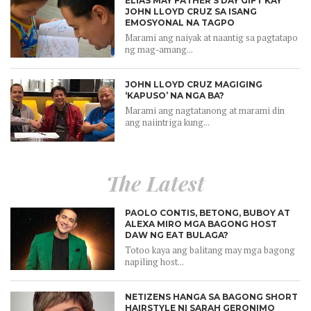
ELIAS MAY FATHER’S DAY GIFT KAY
JOHN LLOYD CRUZ SA ISANG
EMOSYONAL NA TAGPO
Marami ang naiyak at naantig sa pagtatapo
ng mag-amang...
JOHN LLOYD CRUZ MAGIGING
‘KAPUSO’ NA NGA BA?
Marami ang nagtatanong at marami din
ang naiintriga kung...
The Latest
PAOLO CONTIS, BETONG, BUBOY AT
ALEXA MIRO MGA BAGONG HOST
DAW NG EAT BULAGA?
Totoo kaya ang balitang may mga bagong
napiling host...
NETIZENS HANGA SA BAGONG SHORT
HAIRSTYLE NI SARAH GERONIMO