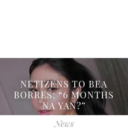
NETIZENS TO BEA
BORRES: “6 MONTHS
NA YAN?”
News