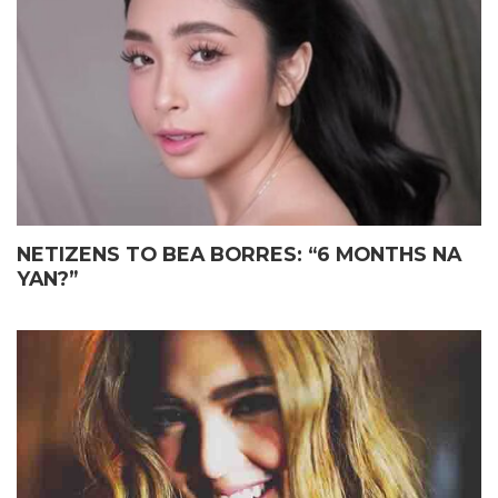
ELIAS MAY FATHER’S DAY
JOHN LLOYD CRUZ
GIFT KAY JOHN LLOYD CRUZ
MAGIGING ‘KAPUSO’ NA NGA
SA ISANG EMOSYONAL NA
BA?
TAGPO
NETIZENS TO BEA BORRES: “6 MONTHS NA
YAN?”