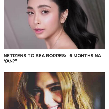
ELIAS MAY FATHER’S DAY
JOHN LLOYD CRUZ
GIFT KAY JOHN LLOYD CRUZ
MAGIGING ‘KAPUSO’ NA NGA
SA ISANG EMOSYONAL NA
BA?
TAGPO
NETIZENS TO BEA BORRES: “6 MONTHS NA
YAN?”