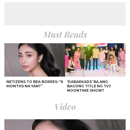
Must Reads
NETIZENS TO BEA BORRES: “6
‘DABARKADS’ BA ANG
MONTHS NA YAN?”
BAGONG TITLE NG TVJ
NOONTIME SHOW?
Video