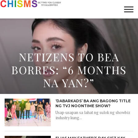
HOME
NEWS
LIFESTYLE
GALLERY
ARTICLES
VIDEO
ABOUT
NETIZENS TO BEA
BORRES: “6 MONTHS
NA YAN?”
‘DABARKADS’ BA ANG BAGONG TITLE
NG TVJ NOONTIME SHOW?
Usap-usapan sa lahat ng sulok ng showbiz
industry kung...