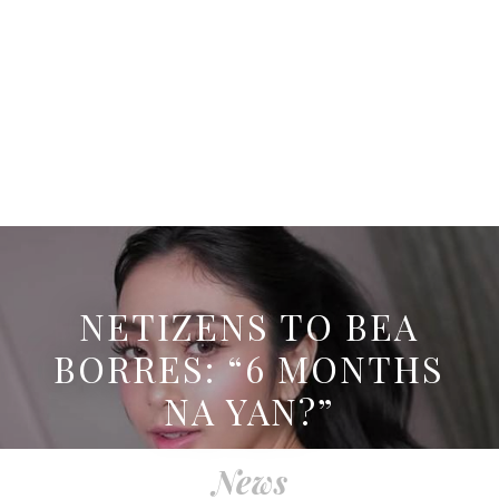
NETIZENS TO BEA
BORRES: “6 MONTHS
NA YAN?”
News