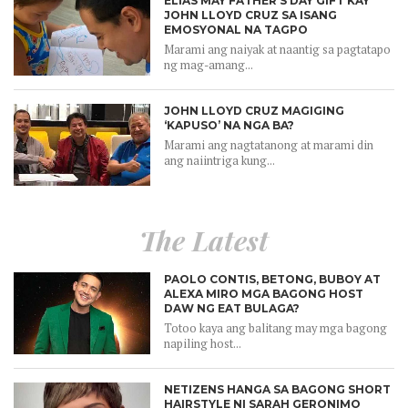
ELIAS MAY FATHER’S DAY GIFT KAY
JOHN LLOYD CRUZ SA ISANG
EMOSYONAL NA TAGPO
Marami ang naiyak at naantig sa pagtatapo
ng mag-amang...
JOHN LLOYD CRUZ MAGIGING
‘KAPUSO’ NA NGA BA?
Marami ang nagtatanong at marami din
ang naiintriga kung...
The Latest
PAOLO CONTIS, BETONG, BUBOY AT
ALEXA MIRO MGA BAGONG HOST
DAW NG EAT BULAGA?
Totoo kaya ang balitang may mga bagong
napiling host...
NETIZENS HANGA SA BAGONG SHORT
HAIRSTYLE NI SARAH GERONIMO