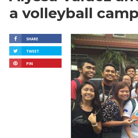
a volleyball cam
SHARE
TWEET
PIN