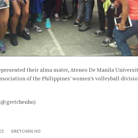
epresented their alma mater, Ateneo De Manila Universi
Association of the Philippines’ women’s volleyball divisi
– @gretchenho)
EZ
GRETCHEN HO