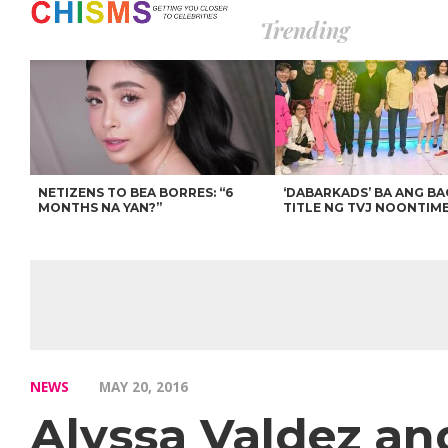
Trending
NETIZENS TO BEA BORRES: “6
‘DABARKADS’ BA ANG B
MONTHS NA YAN?”
TITLE NG TVJ NOONTIM
NEWS
MAY 20, 2016
Alyssa Valdez an