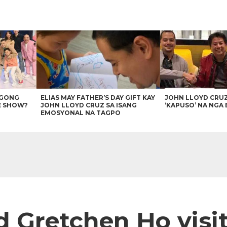
AGONG
ELIAS MAY FATHER’S DAY GIFT KAY
JOHN LLOYD CRU
E SHOW?
JOHN LLOYD CRUZ SA ISANG
‘KAPUSO’ NA NGA 
EMOSYONAL NA TAGPO
d Gretchen Ho visi