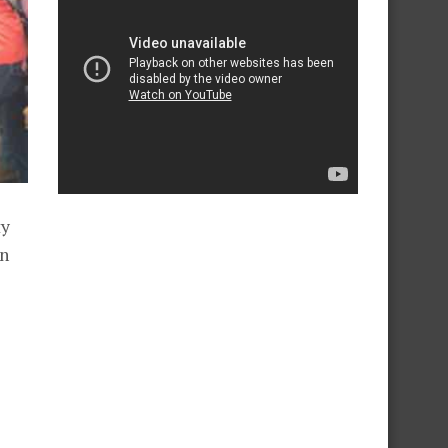
ty
on